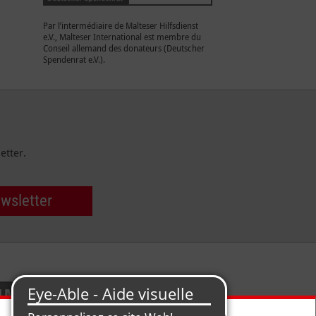
Par l’intermédiaire de Malteser Hilfsdienst
e.V., Malteser International est membre du
Conseil allemand des donateurs (Deutscher
Spendenrat e.V.).
etter.
ewsletter