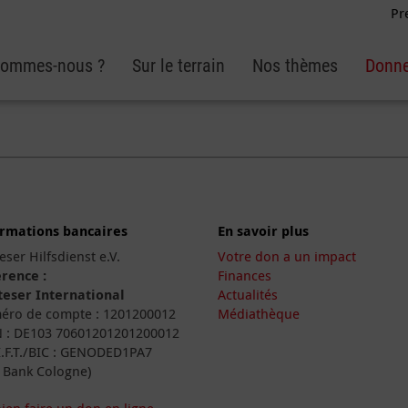
Pr
sommes-nous ?
Sur le terrain
Nos thèmes
Donne
ormations bancaires
En savoir plus
eser Hilfsdienst e.V.
Votre don a un impact
rence :
Finances
eser International
Actualités
ro de compte : 1201200012
Médiathèque
 : DE103 70601201201200012
I.F.T./BIC : GENODED1PA7
 Bank Cologne)