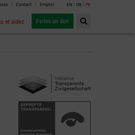
esse
Contact
Emploi
EN
DE
FR
|
|
|
|
Faites un don
z et aidez