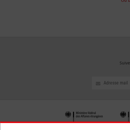
Ou b
Suive