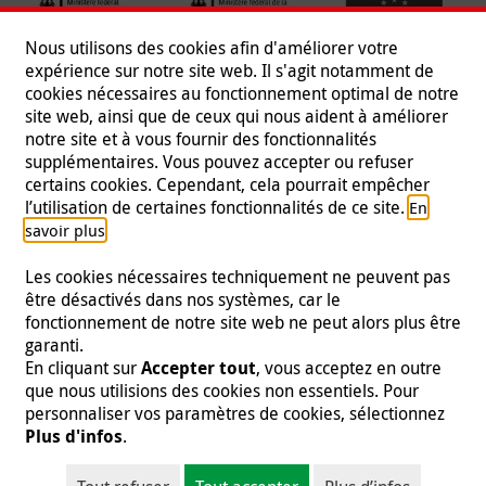
Nous utilisons des cookies afin d'améliorer votre
expérience sur notre site web. Il s'agit notamment de
cookies nécessaires au fonctionnement optimal de notre
site web, ainsi que de ceux qui nous aident à améliorer
notre site et à vous fournir des fonctionnalités
supplémentaires. Vous pouvez accepter ou refuser
certains cookies. Cependant, cela pourrait empêcher
Suivez-nous
l’utilisation de certaines fonctionnalités de ce site.
En
.
savoir plus
Les cookies nécessaires techniquement ne peuvent pas
être désactivés dans nos systèmes, car le
fonctionnement de notre site web ne peut alors plus être
Mentions légales
|
Protection des données
|
Presse
|
garanti.
Contact
|
Emploi
En cliquant sur
Accepter tout
, vous acceptez en outre
que nous utilisions des cookies non essentiels. Pour
© 2026 Malteser International
personnaliser vos paramètres de cookies, sélectionnez
Plus d'infos
.
Malteser International est une entité de Malteser Hilfsdienst e.V., une
organisation à but non lucratif enregistrée et est donc exonérée d'impôts