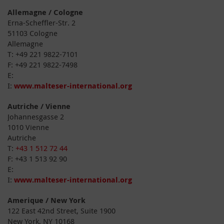
Allemagne / Cologne
Erna-Scheffler-Str. 2
51103 Cologne
Allemagne
T: +49 221 9822-7101
F: +49 221 9822-7498
E:
I:
www.malteser-international.org
Autriche / Vienne
Johannesgasse 2
1010 Vienne
Autriche
T:
+43 1 512 72 44
F: +43 1 513 92 90
E:
I:
www.malteser-international.org
Amerique / New York
122 East 42nd Street, Suite 1900
New York, NY 10168