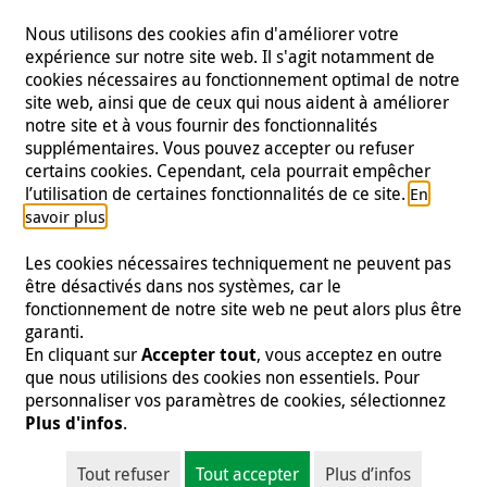
Nous utilisons des cookies afin d'améliorer votre
expérience sur notre site web. Il s'agit notamment de
cookies nécessaires au fonctionnement optimal de notre
site web, ainsi que de ceux qui nous aident à améliorer
notre site et à vous fournir des fonctionnalités
supplémentaires. Vous pouvez accepter ou refuser
certains cookies. Cependant, cela pourrait empêcher
Suivez-nous
l’utilisation de certaines fonctionnalités de ce site.
En
.
savoir plus
Les cookies nécessaires techniquement ne peuvent pas
être désactivés dans nos systèmes, car le
fonctionnement de notre site web ne peut alors plus être
Mentions légales
|
Protection des données
|
Presse
|
garanti.
Contact
|
Emploi
En cliquant sur
Accepter tout
, vous acceptez en outre
que nous utilisions des cookies non essentiels. Pour
© 2026 Malteser International
personnaliser vos paramètres de cookies, sélectionnez
Plus d'infos
.
Malteser International est une entité de Malteser Hilfsdienst e.V., une
organisation à but non lucratif enregistrée et est donc exonérée d'impôts
Tout refuser
Tout accepter
Plus d’infos
(numéro fiscal 218/5990/0018).