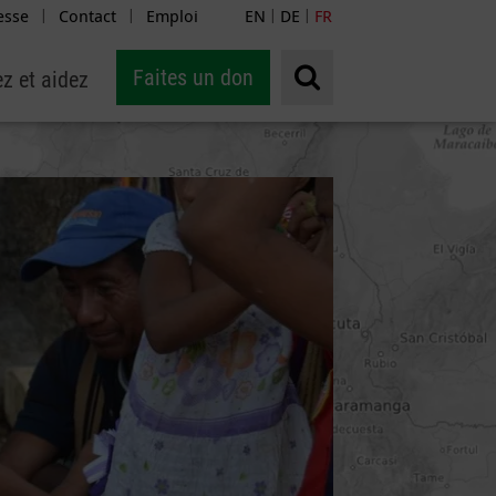
esse
Contact
Emploi
EN
DE
FR
|
|
|
|
Faites un don
z et aidez