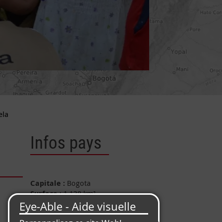
ela
Infos pays
Capitale :
Bogota
Surface
: 1,138 km²
Population
: 47.9 millions
d'habitants