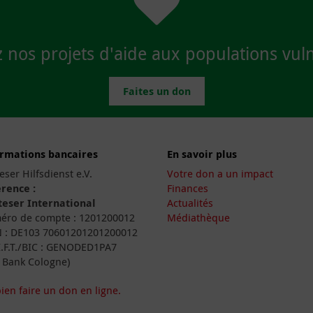
 nos projets d'aide aux populations vuln
Faites un don
ormations bancaires
En savoir plus
eser Hilfsdienst e.V.
Votre don a un impact
rence :
Finances
eser International
Actualités
ro de compte : 1201200012
Médiathèque
 : DE103 70601201201200012
I.F.T./BIC : GENODED1PA7
 Bank Cologne)
ien faire un don en ligne.