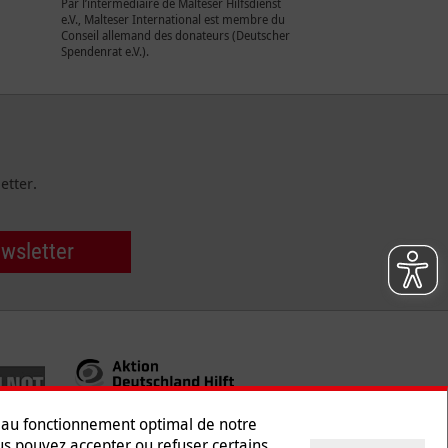
Par l’intermédiaire de Malteser Hilfsdienst
e.V., Malteser International est membre du
Conseil allemand des donateurs (Deutscher
Spendenrat e.V.).
etter.
ewsletter
s au fonctionnement optimal de notre
ous pouvez accepter ou refuser certains