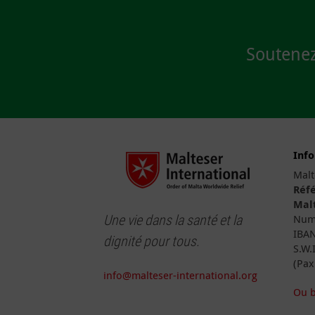
Soutenez
Inf
Malt
Réfé
Malt
Une vie dans la santé et la
Numé
IBAN
dignité pour tous.
S.W.
(Pax
info@malteser-international.org
Ou b