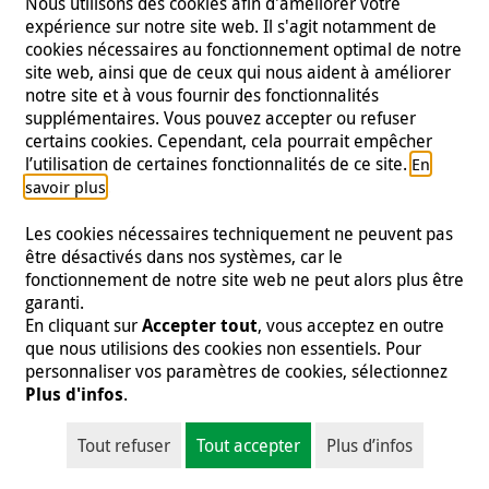
Nous utilisons des cookies afin d'améliorer votre
expérience sur notre site web. Il s'agit notamment de
cookies nécessaires au fonctionnement optimal de notre
site web, ainsi que de ceux qui nous aident à améliorer
notre site et à vous fournir des fonctionnalités
supplémentaires. Vous pouvez accepter ou refuser
certains cookies. Cependant, cela pourrait empêcher
Suivez-nous
l’utilisation de certaines fonctionnalités de ce site.
En
.
savoir plus
Les cookies nécessaires techniquement ne peuvent pas
être désactivés dans nos systèmes, car le
fonctionnement de notre site web ne peut alors plus être
Mentions légales
|
Protection des données
|
Presse
|
garanti.
Contact
|
Emploi
En cliquant sur
Accepter tout
, vous acceptez en outre
que nous utilisions des cookies non essentiels. Pour
© 2026 Malteser International
personnaliser vos paramètres de cookies, sélectionnez
Plus d'infos
.
Malteser International est une entité de Malteser Hilfsdienst e.V., une
organisation à but non lucratif enregistrée et est donc exonérée d'impôts
Tout refuser
Tout accepter
Plus d’infos
(numéro fiscal 218/5990/0018).