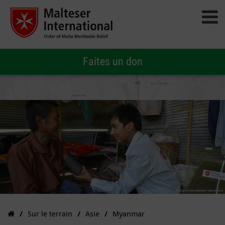
Faites un don
Sur le terrain
Asie
Myanmar