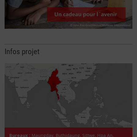
Infos projet
Bureaux :
Maungday, Buthidaung, Sittwe, Hpa An,