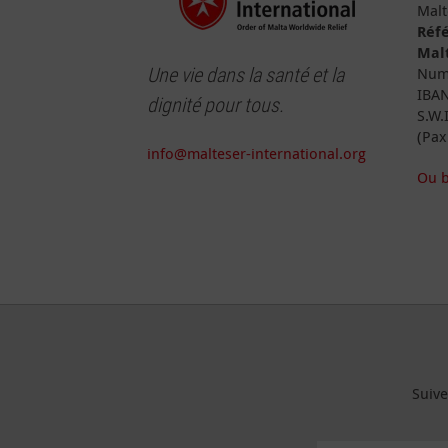
Malt
Réfé
Malt
Une vie dans la santé et la
Numé
IBAN
dignité pour tous.
S.W.
(Pax
info@malteser-international.org
Ou b
Suive