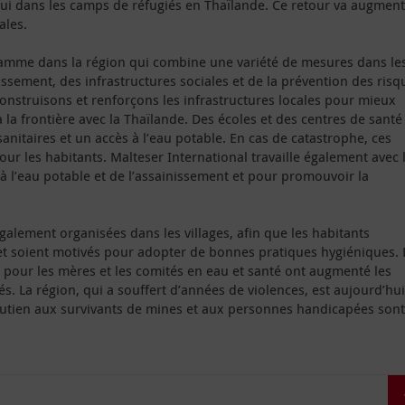
hui dans les camps de réfugiés en Thaïlande. Ce retour va augment
ales.
amme dans la région qui combine une variété de mesures dans le
issement, des infrastructures sociales et de la prévention des risq
struisons et renforçons les infrastructures locales pour mieux
à la frontière avec la Thaïlande. Des écoles et des centres de santé
sanitaires et un accès à l’eau potable. En cas de catastrophe, ces
ur les habitants. Malteser International travaille également avec 
 l’eau potable et de l’assainissement et pour promouvoir la
alement organisées dans les villages, afin que les habitants
 et soient motivés pour adopter de bonnes pratiques hygiéniques.
n pour les mères et les comités en eau et santé ont augmenté les
. La région, qui a souffert d’années de violences, est aujourd’hui
outien aux survivants de mines et aux personnes handicapées sont