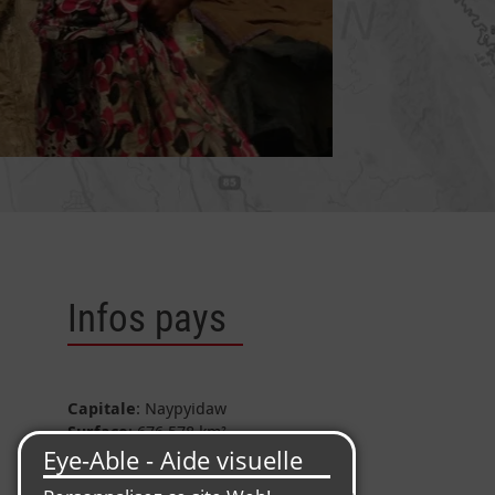
Infos pays
Capitale
: Naypyidaw
Surface
: 676.578 km²
Population
: environ 51,5 millions
d'habitants