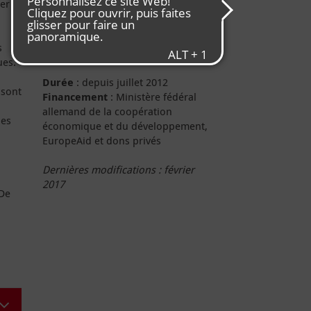
er la
Infos projet
s
ues.
Durée
: depuis juillet 2012
 sont
Financement
: Ministère fédéral
allemand de la coopération
les
économique et du développement,
EuropeAid et dons privés
Dernières modifications : février
2017
 De