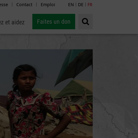
esse
Contact
Emploi
EN
DE
FR
|
|
|
|
Faites un don
z et aidez