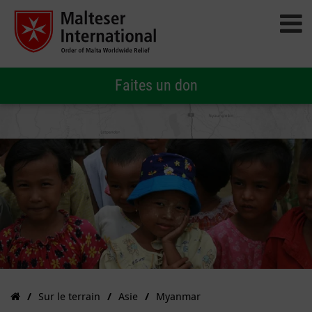
Faites un don
Sur le terrain
Asie
Myanmar