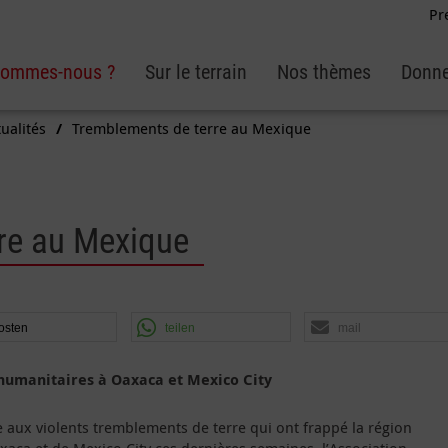
Pr
sommes-nous ?
Sur le terrain
Nos thèmes
Donne
ualités
Tremblements de terre au Mexique
re au Mexique
osten
teilen
mail
 humanitaires à Oaxaca et Mexico City
e aux violents tremblements de terre qui ont frappé la région