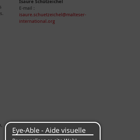
Isaure Schützeichel
s
E-mail :
s.
isaure.schuetzeichel@malteser-
international.org
n,