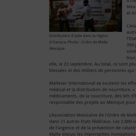
d’Oa
Mexi
et b
L’as
autr
Distribution d'aide dans la région
l’Et
d'Oaxaca. Photo : Ordre de Malte
350 
Mexique
simi
touc
elle, le 23 septembre. Au total, ce sont p
blessées et des milliers de personnes qui 
Malteser International va soutenir les ef
médical et la distribution de nourriture. 
médicaments, de la nourriture, des kits d
responsable des projets au Mexique pour 
L'Association Mexicaine de l'Ordre de Mal
dans 21 autres Etats fédéraux. Les 2.000 vo
de l'urgence et de la prévention de catastr
Malte depuis les importantes inondations 