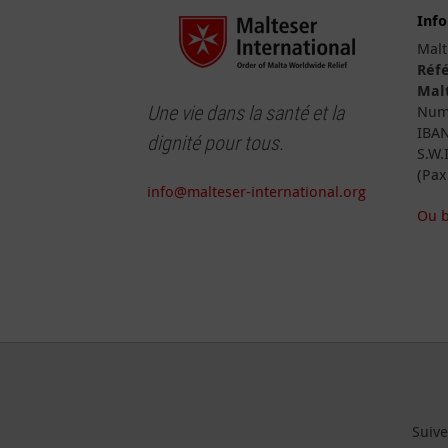
Inf
Malt
Réfé
Malt
Une vie dans la santé et la
Numé
IBAN
dignité pour tous.
S.W.
(Pax
info@malteser-international.org
Ou b
Suive