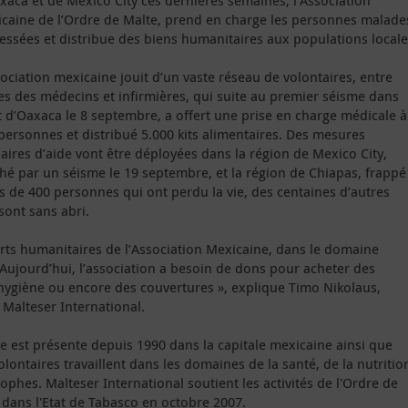
xaca et de Mexico City ces dernières semaines, l’Association
caine de l’Ordre de Malte, prend en charge les personnes malade
lessées et distribue des biens humanitaires aux populations locale
sociation mexicaine jouit d’un vaste réseau de volontaires, entre
es des médecins et infirmières, qui suite au premier séisme dans
at d’Oaxaca le 8 septembre, a offert une prise en charge médicale à
personnes et distribué 5.000 kits alimentaires. Des mesures
laires d’aide vont être déployées dans la région de Mexico City,
hé par un séisme le 19 septembre, et la région de Chiapas, frappé
lus de 400 personnes qui ont perdu la vie, des centaines d’autres
sont sans abri.
forts humanitaires de l’Association Mexicaine, dans le domaine
« Aujourd’hui, l’association a besoin de dons pour acheter des
’hygiène ou encore des couvertures », explique Timo Nikolaus,
Malteser International.
te est présente depuis 1990 dans la capitale mexicaine ainsi que
lontaires travaillent dans les domaines de la santé, de la nutritio
ophes. Malteser International soutient les activités de l'Ordre de
dans l'Etat de Tabasco en octobre 2007.