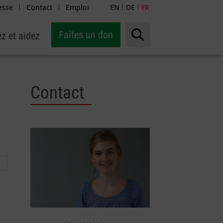
esse
Contact
Emploi
EN
DE
FR
|
|
|
|
Faites un don
z et aidez
Contact