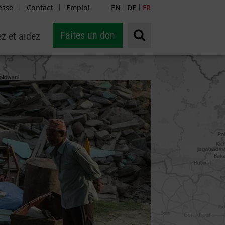
esse
Contact
Emploi
EN
DE
FR
|
|
|
|
Faites un don
z et aidez