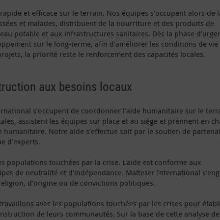
rapide et efficace sur le terrain. Nos équipes s’occupent alors de l
sées et malades, distribuent de la nourriture et des produits de
l’eau potable et aux infrastructures sanitaires. Dès la phase d’urge
ppement sur le long-terme, afin d’améliorer les conditions de vie
jets, la priorité reste le renforcement des capacités locales.
truction aux besoins locaux
ernational s’occupent de coordonner l’aide humanitaire sur le terr
cales, assistent les équipes sur place et au siège et prennent en c
e humanitaire. Notre aide s’effectue soit par le soutien de partena
pe d’experts.
s populations touchées par la crise. L'aide est conforme aux
ipes de neutralité et d’indépendance. Malteser International s’en
eligion, d’origine ou de convictions politiques.
availlons avec les populations touchées par les crises pour établ
construction de leurs communautés. Sur la base de cette analyse de