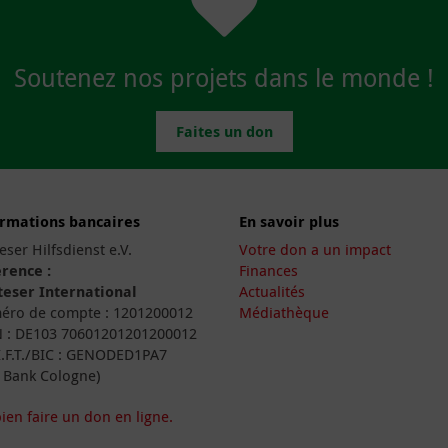
Soutenez nos projets dans le monde !
Faites un don
ormations bancaires
En savoir plus
eser Hilfsdienst e.V.
Votre don a un impact
rence :
Finances
eser International
Actualités
ro de compte : 1201200012
Médiathèque
 : DE103 70601201201200012
I.F.T./BIC : GENODED1PA7
 Bank Cologne)
ien faire un don en ligne.