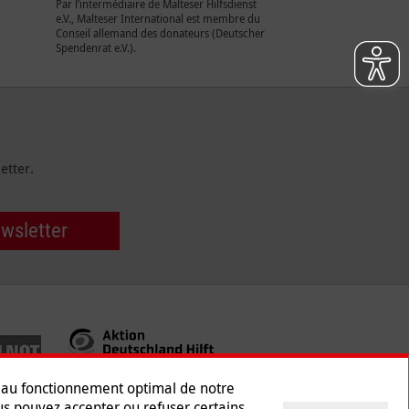
Par l’intermédiaire de Malteser Hilfsdienst
e.V., Malteser International est membre du
Conseil allemand des donateurs (Deutscher
Spendenrat e.V.).
etter.
ewsletter
s au fonctionnement optimal de notre
ous pouvez accepter ou refuser certains