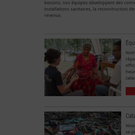
besoins, nos équipes développent des concep
installations sanitaires, la reconstruction 
revenus.
Équ
Notr
répo
effi
heur
cata
Cat
Nous
se p