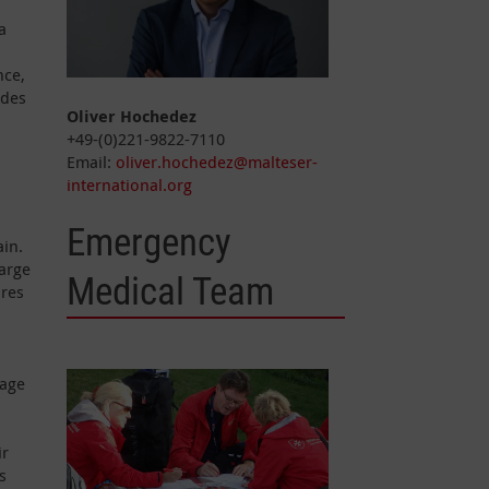
a
nce,
 des
Oliver Hochedez
+49-(0)221-9822-7110
Email:
oliver.hochedez@malteser-
international.org
Emergency
ain.
harge
Medical Team
ires
gage
ir
s