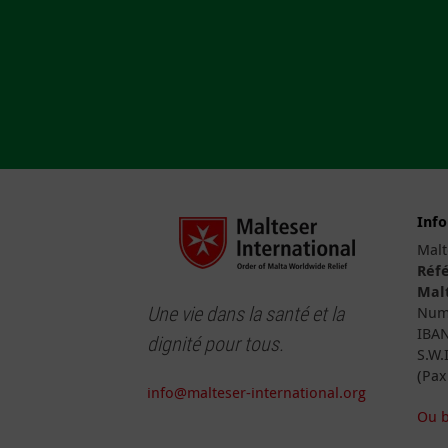
Inf
Malt
Réfé
Malt
Une vie dans la santé et la
Numé
IBAN
dignité pour tous.
S.W.
(Pax
info@malteser-international.org
Ou b