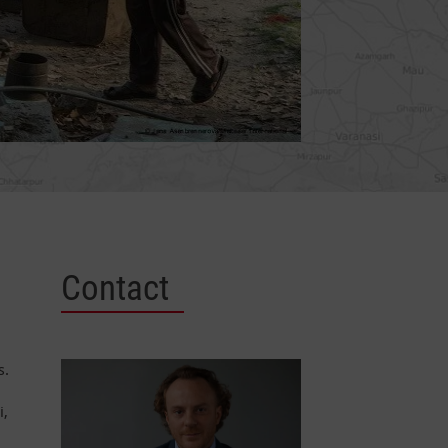
Contact
s.
i,