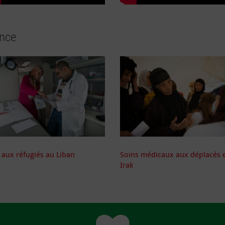
ence
 aux réfugiés au Liban
Soins médicaux aux déplacés 
Irak