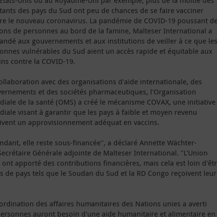
États-Unis ou au Royaume-Uni par exemple, plus de la moitié des
tants des pays du Sud ont peu de chances de se faire vacciner
re le nouveau coronavirus. La pandémie de COVID-19 poussant d
ions de personnes au bord de la famine, Malteser International a
ndé aux gouvernements et aux institutions de veiller à ce que le
onnes vulnérables du Sud aient un accès rapide et équitable aux
ins contre la COVID-19.
ollaboration avec des organisations d'aide internationale, des
ernements et des sociétés pharmaceutiques, l'Organisation
iale de la santé (OMS) a créé le mécanisme COVAX, une initiative
iale visant à garantir que les pays à faible et moyen revenu
ivent un approvisionnement adéquat en vaccins.
ndant, elle reste sous-financée", a déclaré Annette Wächter-
ecrétaire Générale adjointe de Malteser International. "L'Union
t apporté des contributions financières, mais cela est loin d'êt
ns de pays tels que le Soudan du Sud et la RD Congo reçoivent leur
ordination des affaires humanitaires des Nations unies a averti
ersonnes auront besoin d'une aide humanitaire et alimentaire en