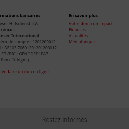
ormations bancaires
En savoir plus
eser Hilfsdienst e.V.
Votre don a un impact
rence :
Finances
eser International
Actualités
ro de compte : 1201200012
Médiathèque
 : DE103 70601201201200012
I.F.T./BIC : GENODED1PA7
 Bank Cologne)
ien faire un don en ligne.
Restez informés