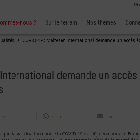
Pr
sommes-nous ?
Sur le terrain
Nos thèmes
Donne
ualités
COVID-19 : Malteser International demande un accès éq
 International demande un accès
s
osten
teilen
mail
s que la vaccination contre la COVID-19 est déjà en cours en Franc