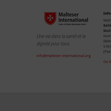
Inf
Malt
Réfé
Malt
Une vie dans la santé et la
Numé
IBAN
dignité pour tous.
S.W.
(Pax
info@malteser-international.org
Ou b