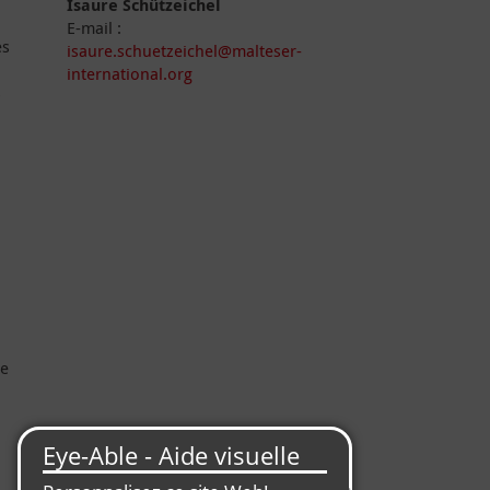
Isaure Schützeichel
E-mail :
es
isaure.schuetzeichel@malteser-
international.org
s
re