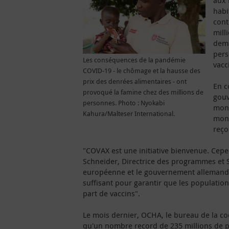
aux 
habi
cont
mill
dema
pers
Les conséquences de la pandémie
vacc
COVID-19 - le chômage et la hausse des
prix des denrées alimentaires - ont
En c
provoqué la famine chez des millions de
gouv
personnes. Photo : Nyokabi
mond
Kahura/Malteser International.
mond
reço
"COVAX est une initiative bienvenue. Cepe
Schneider, Directrice des programmes et S
européenne et le gouvernement allemand on
suffisant pour garantir que les populatio
part de vaccins".
Le mois dernier, OCHA, le bureau de la co
qu'un nombre record de 235 millions de p