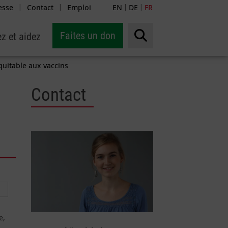
esse
Contact
Emploi
EN
DE
FR
|
|
|
|
Faites un don
z et aidez
uitable aux vaccins
Contact
e,