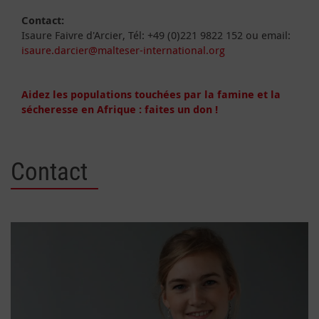
Contact
:
Isaure Faivre d'Arcier, Tél: +49 (0)221 9822 152 ou email:
isaure.darcier@malteser-international.org
Aidez les populations touchées par la famine et la
sécheresse en Afrique : faites un don !
Contact