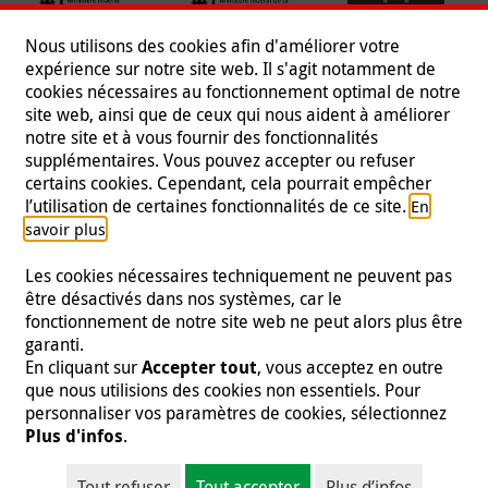
Nous utilisons des cookies afin d'améliorer votre
expérience sur notre site web. Il s'agit notamment de
cookies nécessaires au fonctionnement optimal de notre
site web, ainsi que de ceux qui nous aident à améliorer
notre site et à vous fournir des fonctionnalités
supplémentaires. Vous pouvez accepter ou refuser
certains cookies. Cependant, cela pourrait empêcher
Suivez-nous
l’utilisation de certaines fonctionnalités de ce site.
En
.
savoir plus
Les cookies nécessaires techniquement ne peuvent pas
être désactivés dans nos systèmes, car le
fonctionnement de notre site web ne peut alors plus être
Mentions légales
|
Protection des données
|
Presse
|
garanti.
Contact
|
Emploi
En cliquant sur
Accepter tout
, vous acceptez en outre
que nous utilisions des cookies non essentiels. Pour
© 2026 Malteser International
personnaliser vos paramètres de cookies, sélectionnez
Plus d'infos
.
Malteser International est une entité de Malteser Hilfsdienst e.V., une
organisation à but non lucratif enregistrée et est donc exonérée d'impôts
Tout refuser
Tout accepter
Plus d’infos