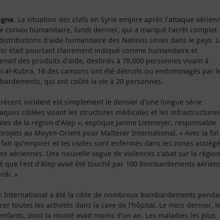
ogne
. La situation des civils en Syrie empire après l’attaque aérien
le convoi humanitaire, lundi dernier, qui a marqué l’arrêt complet
distributions d’aide humanitaire des Nations Unies dans le pays. L
oi était pourtant clairement indiqué comme humanitaire et
enait des produits d’aide, destinés à 78.000 personnes vivant à
 al-Kubra. 18 des camions ont été détruits ou endommagés par l
ardements, qui ont coûté la vie à 20 personnes.
 récent incident est simplement le dernier d’une longue série
taques ciblées visant les structures médicales et les infrastructures
ales de la région d’Alep », explique Janine Lietmeyer, responsable
projets au Moyen-Orient pour Malteser International. « Avec la fin
a fait qu’empirer et les civiles sont enfermés dans les zones assiég
ues aériennes. Une nouvelle vague de violences s’abat sur la région
té que l’est d’Alep avait été touché par 100 bombardements aérien
rdi. »
er International a été la cible de nombreux bombardements penda
er toutes les activités dans la cave de l’hôpital. Le mois dernier, l
nfants, dont la moitié avait moins d’un an. Les maladies les plus