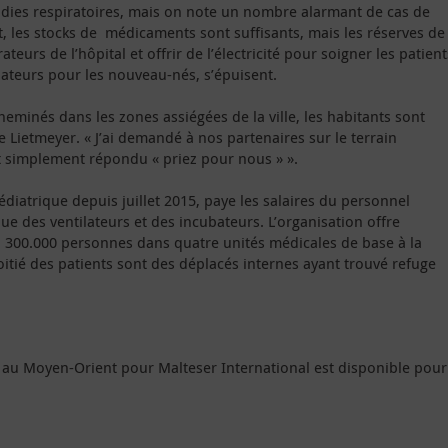
adies respiratoires, mais on note un nombre alarmant de cas de
 les stocks de médicaments sont suffisants, mais les réserves de
eurs de l’hôpital et offrir de l’électricité pour soigner les patient
bateurs pour les nouveau-nés, s’épuisent.
heminés dans les zones assiégées de la ville, les habitants sont
 Lietmeyer. « J’ai demandé à nos partenaires sur le terrain
t simplement répondu « priez pour nous » ».
édiatrique depuis juillet 2015, paye les salaires du personnel
que des ventilateurs et des incubateurs. L’organisation offre
 300.000 personnes dans quatre unités médicales de base à la
moitié des patients sont des déplacés internes ayant trouvé refuge
s au Moyen-Orient pour Malteser International est disponible pour