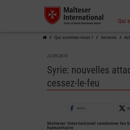
Qui 
Qui sommes-nous ?
Services
Act
22.09.2016
Syrie: nouvelles att
cessez-le-feu
teilen
p
Malteser International condamne les b
humanitaire