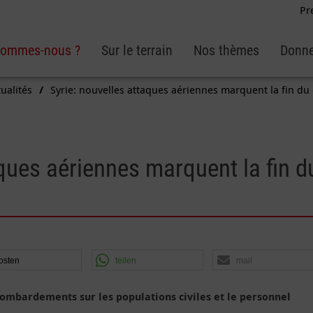
Pr
sommes-nous ?
Sur le terrain
Nos thèmes
Donne
ualités
Syrie: nouvelles attaques aériennes marquent la fin du 
aques aériennes marquent la fin d
osten
teilen
mail
ombardements sur les populations civiles et le personnel