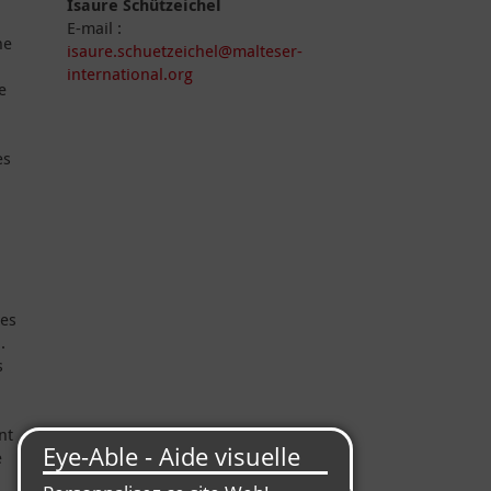
Isaure Schützeichel
E-mail :
ne
isaure.schuetzeichel@malteser-
international.org
e
es
ées
.
s
nt
e