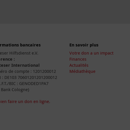
ormations bancaires
En savoir plus
eser Hilfsdienst e.V.
Votre don a un impact
rence :
Finances
eser International
Actualités
ro de compte : 1201200012
Médiathèque
 : DE103 70601201201200012
I.F.T./BIC : GENODED1PA7
 Bank Cologne)
ien faire un don en ligne.