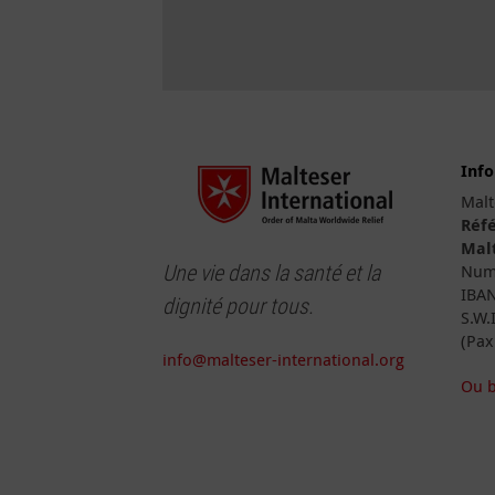
Inf
Malt
Réfé
Malt
Une vie dans la santé et la
Numé
IBAN
dignité pour tous.
S.W.
(Pax
info@malteser-international.org
Ou b