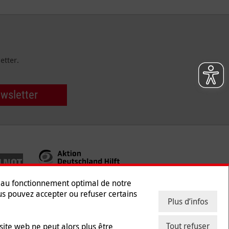
etter.
ewsletter
s au fonctionnement optimal de notre
ous pouvez accepter ou refuser certains
Plus d’infos
 des données
|
Presse
|
Contact
|
Emploi
Tout refuser
ite web ne peut alors plus être