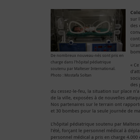
Col
sur 
des 
conv
cont
Uram
bomb
De nombreux nouveau-nés sont pris en
charge dans l'hôpital pédiatrique
« Ce
soutenu par Malteser International.
d’at
Photo : Mostafa Soltan
soci
des 
du cessez-le-feu, la situation sur place n’
de la ville, exposées à de nouvelles attaq
Nos partenaires sur le terrain ont rappor
et 30 bombes pour la seule journée de ma
L’hôpital pédiatrique soutenu par Maltes
l’été, forçant le personnel médical à déplac
personnel médical a pris en charge 4.000 e