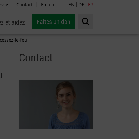
esse
Contact
Emploi
EN
DE
FR
|
|
|
|
Faites un don
z et aidez
cessez-le-feu
Contact
u