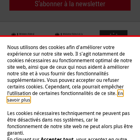
S’abonner à la newsletter
Nous utilisons des cookies afin d'améliorer votre
expérience sur notre site web. Il s'agit notamment de
cookies nécessaires au fonctionnement optimal de notre
site web, ainsi que de ceux qui nous aident à améliorer
notre site et à vous fournir des fonctionnalités
supplémentaires. Vous pouvez accepter ou refuser
certains cookies. Cependant, cela pourrait empêcher
Suivez-nous
l’utilisation de certaines fonctionnalités de ce site.
En
.
savoir plus
Les cookies nécessaires techniquement ne peuvent pas
être désactivés dans nos systèmes, car le
fonctionnement de notre site web ne peut alors plus être
Mentions légales
|
Protection des données
|
Presse
|
garanti.
Contact
|
Emploi
En cliquant sur
Accepter tout
, vous acceptez en outre