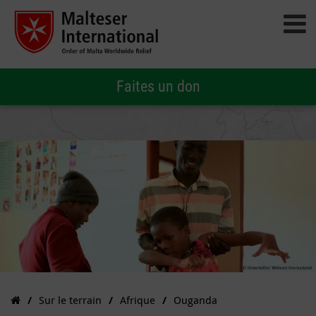
Faites un don
Sur le terrain
Afrique
Ouganda