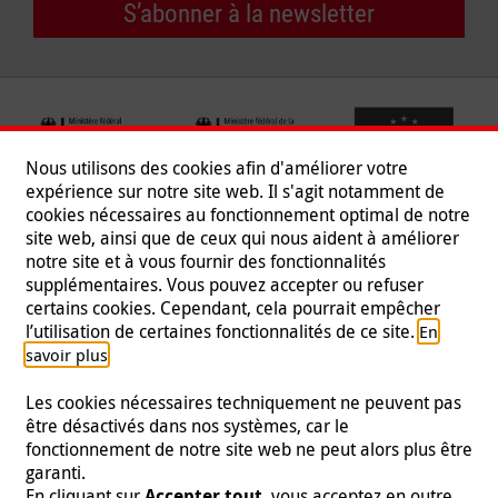
S’abonner à la newsletter
Nous utilisons des cookies afin d'améliorer votre
expérience sur notre site web. Il s'agit notamment de
cookies nécessaires au fonctionnement optimal de notre
site web, ainsi que de ceux qui nous aident à améliorer
notre site et à vous fournir des fonctionnalités
supplémentaires. Vous pouvez accepter ou refuser
certains cookies. Cependant, cela pourrait empêcher
Suivez-nous
l’utilisation de certaines fonctionnalités de ce site.
En
.
savoir plus
Les cookies nécessaires techniquement ne peuvent pas
être désactivés dans nos systèmes, car le
fonctionnement de notre site web ne peut alors plus être
Mentions légales
|
Protection des données
|
Presse
|
garanti.
Contact
|
Emploi
En cliquant sur
Accepter tout
, vous acceptez en outre