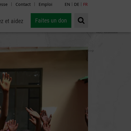
esse
Contact
Emploi
EN
DE
FR
|
|
|
|
Faites un don
z et aidez