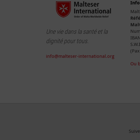
Inf
Malt
Réfé
Malt
Une vie dans la santé et la
Numé
IBAN
dignité pour tous.
S.W.
(Pax
info@malteser-international.org
Ou b
Suive