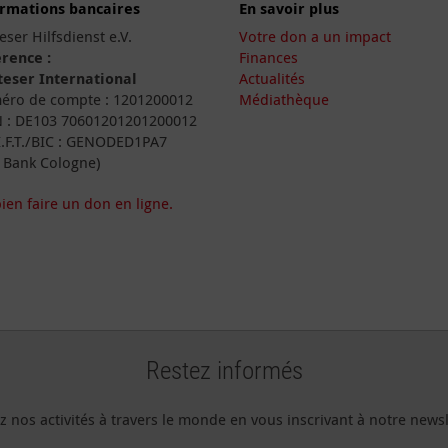
ormations bancaires
En savoir plus
eser Hilfsdienst e.V.
Votre don a un impact
rence :
Finances
eser International
Actualités
ro de compte : 1201200012
Médiathèque
 : DE103 70601201201200012
I.F.T./BIC : GENODED1PA7
 Bank Cologne)
ien faire un don en ligne.
Restez informés
z nos activités à travers le monde en vous inscrivant à notre newsl