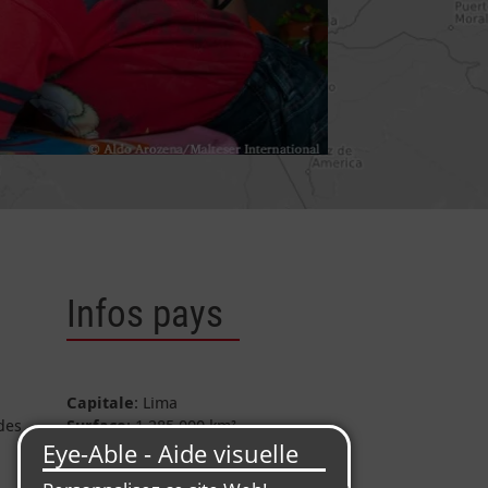
Infos pays
Capitale
: Lima
des
Surface
: 1.285.000 km²
Population
: 30,8 millions
d'habitants