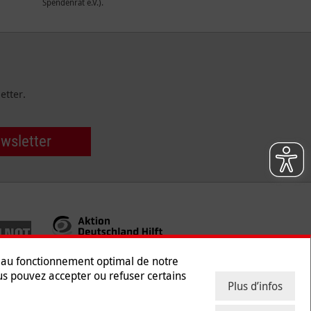
Spendenrat e.V.).
etter.
ewsletter
s au fonctionnement optimal de notre
ous pouvez accepter ou refuser certains
Plus d’infos
 des données
|
Presse
|
Contact
|
Emploi