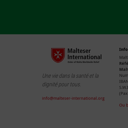
Inf
Malt
Réfé
Malt
Une vie dans la santé et la
Numé
IBAN
dignité pour tous.
S.W.
(Pax
info@malteser-international.org
Ou b