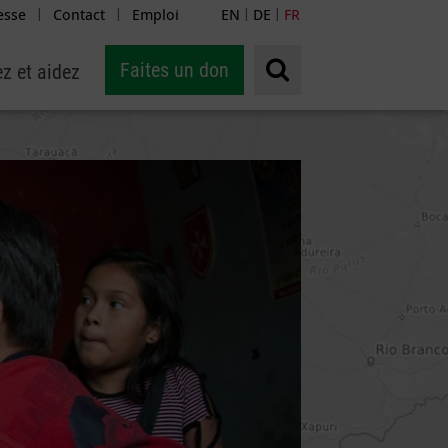
esse
Contact
Emploi
EN
DE
FR
|
|
|
|
Faites un don
z et aidez