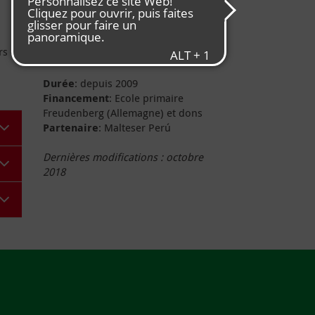
Projektdaten
rs et
Durée
: depuis 2009
Financement
: Ecole primaire
Freudenberg (Allemagne) et dons
Partenaire
: Malteser Perú
Dernières modifications : octobre
2018