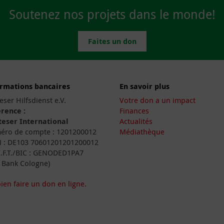
Soutenez nos projets dans le monde!
Faites un don
ormations bancaires
En savoir plus
eser Hilfsdienst e.V.
Votre don a un impact
rence :
Finances
eser International
Actualités
ro de compte : 1201200012
Médiathèque
 : DE103 70601201201200012
I.F.T./BIC : GENODED1PA7
 Bank Cologne)
ien faire un don en ligne.