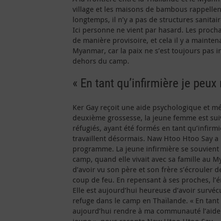
village et les maisons de bambous rappellent
longtemps, il n’y a pas de structures sanitai
Ici personne ne vient par hasard. Les procha
de manière provisoire, et cela il y a mainte
Myanmar, car la paix ne s’est toujours pas in
dehors du camp.
« En tant qu’infirmière je peu
Ker Gay reçoit une aide psychologique et mé
deuxième grossesse, la jeune femme est suiv
réfugiés, ayant été formés en tant qu’infirm
travaillent désormais. Naw Htoo Htoo Say a 
programme. La jeune infirmière se souvient t
camp, quand elle vivait avec sa famille au M
d’avoir vu son père et son frère s’écrouler 
coup de feu. En repensant à ses proches, l’é
Elle est aujourd’hui heureuse d’avoir survéc
refuge dans le camp en Thaïlande. « En tant 
aujourd’hui rendre à ma communauté l’aide e