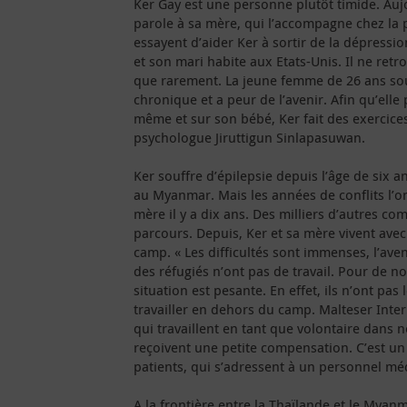
Ker Gay est une personne plutôt timide. Aujou
parole à sa mère, qui l’accompagne chez la 
essayent d’aider Ker à sortir de la dépressio
et son mari habite aux Etats-Unis. Il ne retr
que rarement. La jeune femme de 26 ans sou
chronique et a peur de l’avenir. Afin qu’elle
même et sur son bébé, Ker fait des exercice
psychologue Jiruttigun Sinlapasuwan.
Ker souffre d’épilepsie depuis l’âge de six an
au Myanmar. Mais les années de conflits l’ont
mère il y a dix ans. Des milliers d’autres c
parcours. Depuis, Ker et sa mère vivent avec
camp. « Les difficultés sont immenses, l’aveni
des réfugiés n’ont pas de travail. Pour de n
situation est pesante. En effet, ils n’ont pas 
travailler en dehors du camp. Malteser Inte
qui travaillent en tant que volontaire dans n
reçoivent une petite compensation. C’est u
patients, qui s’adressent à un personnel mé
A la frontière entre la Thaïlande et le Myan