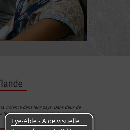
ïlande
 la violence dans leur pays. Dans deux de
 femmes, qui nous racontent ici leur vie