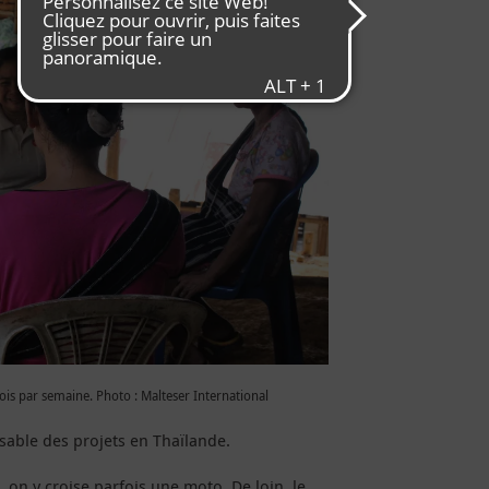
is par semaine. Photo : Malteser International
sable des projets en Thaïlande.
 on y croise parfois une moto. De loin, le