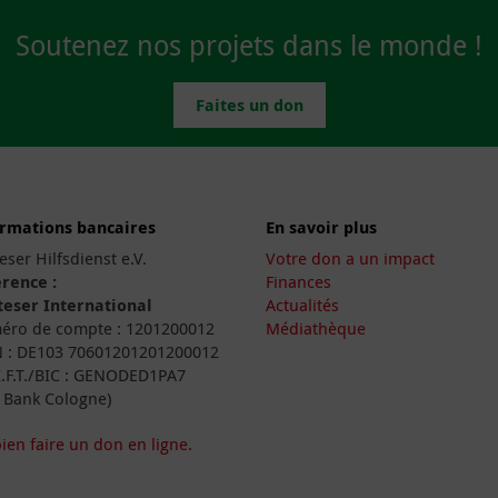
Soutenez nos projets dans le monde !
Faites un don
ormations bancaires
En savoir plus
eser Hilfsdienst e.V.
Votre don a un impact
rence :
Finances
eser International
Actualités
ro de compte : 1201200012
Médiathèque
 : DE103 70601201201200012
I.F.T./BIC : GENODED1PA7
 Bank Cologne)
ien faire un don en ligne.