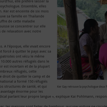
rd’hui, elle préfère laisser la
psychologue. Ensemble, elles
n. Ker est enceinte de six mois
ouve sa famille en Thaïlande
ffre de cette maladie
 puisse se concentrer sur elle
s de relaxation avec notre
s. A l’époque, elle vivait encore
 forcé à quitter le pays avec sa
ompatriotes ont vécu le même
 10.000 autres réfugiés dans le
r est incertain et de la plupart
ombreux réfugiés, cette
le droit de quitter le camp et de
rnational a formé 150 réfugiés
os structures de santé, et qui
Ker Gay retrouve la psychologue deux fo
n avantage énorme pour les
dical parlant leur propre langue », explique Kai Pohlmann, respon
mar, les maisons sont faites de bambous, aucune voiture ne circule,