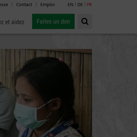
esse
Contact
Emploi
EN
DE
FR
|
|
|
|
Faites un don
z et aidez