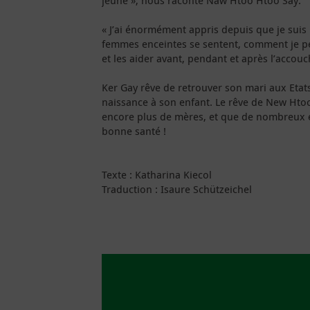
jeune », nous raconte Naw Htoo Htoo Say.
« J’ai énormément appris depuis que je suis 
femmes enceintes se sentent, comment je pe
et les aider avant, pendant et après l’accou
Ker Gay rêve de retrouver son mari aux Etat
naissance à son enfant. Le rêve de New Hto
encore plus de mères, et que de nombreux en
bonne santé !
Texte : Katharina Kiecol
Traduction : Isaure Schützeichel