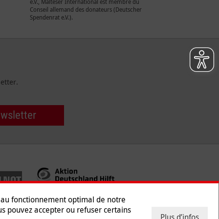
e.V., Malteser International est membre du
Conseil allemand des donateurs (Deutscher
Spendenrat e.V.).
etter.
ewsletter
s au fonctionnement optimal de notre
ous pouvez accepter ou refuser certains
Plus d’infos