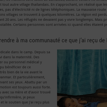
 tout autre village thaïlandais. En s’approchant, on réalisé que l
res, pas d’électricité ni de lignes téléphoniques. La mauvaise rout
ins villages se trouvent à quelques kilomètres. La région est perd
nant 20 ans. Les réfugiés ne devaient pas y vivre longtemps. Mais
stallée. Certains personnes sont arrivées ici quand elles étaient p
x rendre à ma communauté ce que j’ai reçu de 
dicale dans le camp. Depuis sa
i dans la maternité. Des
ier ou personnel médical y
pu bénéficier de ce
rès bien de la vie avant le
yanmar. Et particulièrement,
devant ses yeux. Abattu par un
motion est toujours aussi forte.
u avec sa mère et d’avoir trouvé
qu’infirmière, je peux
t le soutien que j’ai reçu plus