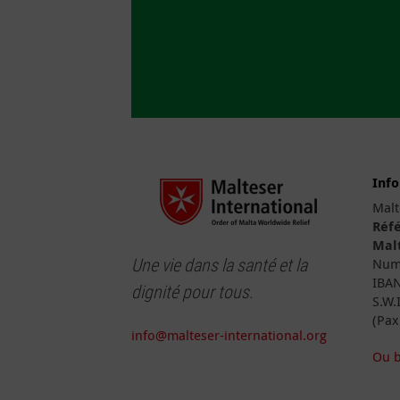
Inf
Malt
Réfé
Malt
Une vie dans la santé et la
Numé
IBAN
dignité pour tous.
S.W.
(Pax
info@malteser-international.org
Ou b