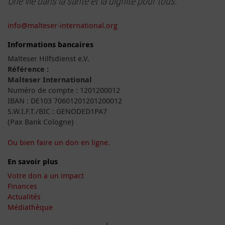
Une vie dans la santé et la dignité pour tous.
info@malteser-international.org
Informations bancaires
Malteser Hilfsdienst e.V.
Référence :
Malteser International
Numéro de compte : 1201200012
IBAN : DE103 70601201201200012
S.W.I.F.T./BIC : GENODED1PA7
(Pax Bank Cologne)
Ou bien faire un don en ligne.
En savoir plus
Votre don a un impact
Finances
Actualités
Médiathèque