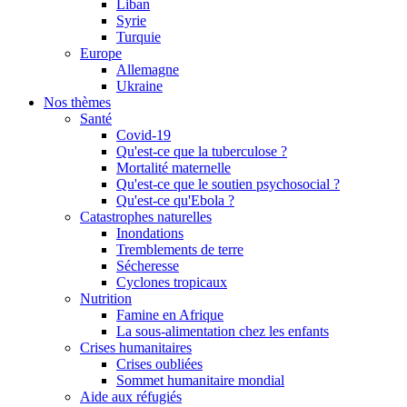
Liban
Syrie
Turquie
Europe
Allemagne
Ukraine
Nos thèmes
Santé
Covid-19
Qu'est-ce que la tuberculose ?
Mortalité maternelle
Qu'est-ce que le soutien psychosocial ?
Qu'est-ce qu'Ebola ?
Catastrophes naturelles
Inondations
Tremblements de terre
Sécheresse
Cyclones tropicaux
Nutrition
Famine en Afrique
La sous-alimentation chez les enfants
Crises humanitaires
Crises oubliées
Sommet humanitaire mondial
Aide aux réfugiés