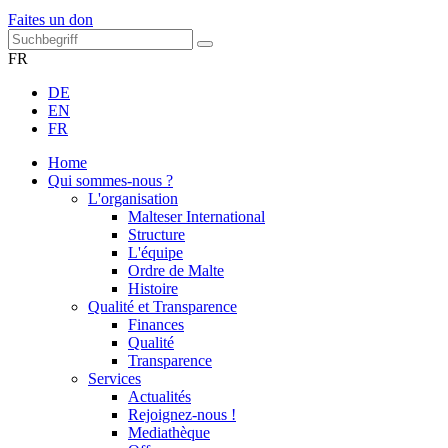
Faites un don
FR
DE
EN
FR
Home
Qui sommes-nous ?
L'organisation
Malteser International
Structure
L'équipe
Ordre de Malte
Histoire
Qualité et Transparence
Finances
Qualité
Transparence
Services
Actualités
Rejoignez-nous !
Mediathèque