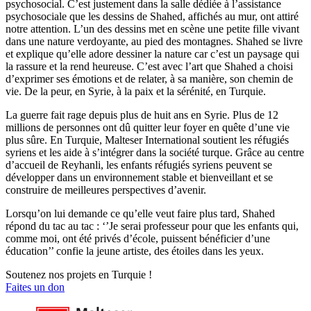
psychosocial. C’est justement dans la salle dédiée à l’assistance
psychosociale que les dessins de Shahed, affichés au mur, ont attiré
notre attention. L’un des dessins met en scène une petite fille vivant
dans une nature verdoyante, au pied des montagnes. Shahed se livre
et explique qu’elle adore dessiner la nature car c’est un paysage qui
la rassure et la rend heureuse. C’est avec l’art que Shahed a choisi
d’exprimer ses émotions et de relater, à sa manière, son chemin de
vie. De la peur, en Syrie, à la paix et la sérénité, en Turquie.
La guerre fait rage depuis plus de huit ans en Syrie. Plus de 12
millions de personnes ont dû quitter leur foyer en quête d’une vie
plus sûre. En Turquie, Malteser International soutient les réfugiés
syriens et les aide à s’intégrer dans la société turque. Grâce au centre
d’accueil de Reyhanli, les enfants réfugiés syriens peuvent se
développer dans un environnement stable et bienveillant et se
construire de meilleures perspectives d’avenir.
Lorsqu’on lui demande ce qu’elle veut faire plus tard, Shahed
répond du tac au tac : ‘’Je serai professeur pour que les enfants qui,
comme moi, ont été privés d’école, puissent bénéficier d’une
éducation’’ confie la jeune artiste, des étoiles dans les yeux.
Soutenez nos projets en Turquie !
Faites un don