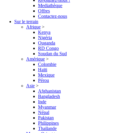
Rejoignez-nous !
Mediathèque
Offres
Contactez-nous
Sur le terrain
Afrique
>
Kenya
Nigéria
Ouganda
RD Congo
Soudan du Sud
Amérique
>
Colombie
Haïti
Mexique
Pérou
Asie
>
Afghanistan
Bangladesh
Inde
Myanmar
Népal
Pakistan
Philippines
Thaïlande