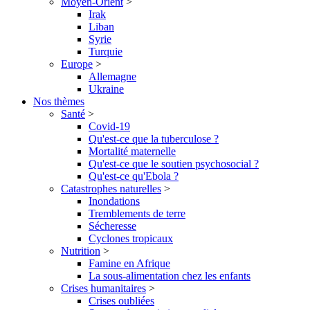
Moyen-Orient
>
Irak
Liban
Syrie
Turquie
Europe
>
Allemagne
Ukraine
Nos thèmes
Santé
>
Covid-19
Qu'est-ce que la tuberculose ?
Mortalité maternelle
Qu'est-ce que le soutien psychosocial ?
Qu'est-ce qu'Ebola ?
Catastrophes naturelles
>
Inondations
Tremblements de terre
Sécheresse
Cyclones tropicaux
Nutrition
>
Famine en Afrique
La sous-alimentation chez les enfants
Crises humanitaires
>
Crises oubliées