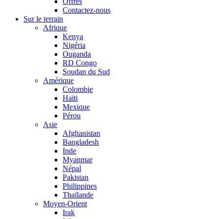
Offres
Contactez-nous
Sur le terrain
Afrique
Kenya
Nigéria
Ouganda
RD Congo
Soudan du Sud
Amérique
Colombie
Haïti
Mexique
Pérou
Asie
Afghanistan
Bangladesh
Inde
Myanmar
Népal
Pakistan
Philippines
Thaïlande
Moyen-Orient
Irak