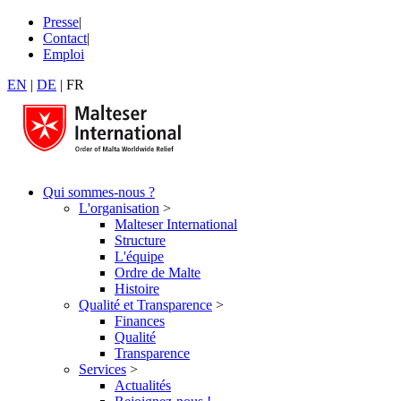
Presse
|
Contact
|
Emploi
EN
|
DE
|
FR
Qui sommes-nous ?
L'organisation
>
Malteser International
Structure
L'équipe
Ordre de Malte
Histoire
Qualité et Transparence
>
Finances
Qualité
Transparence
Services
>
Actualités