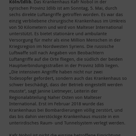
Köln/Idlib.
Das Krankenhaus Kafr Nobol in der
syrischen Provinz Idlib ist am Sonntag, 5. Mai, durch
sechs direkte Luftangriffe getroffen worden. Es war das
einzig verbliebene chirurgische Krankenhaus im Umkreis
von 50 Kilometern und wird von Malteser International
unterstützt. Es bietet stationäre und ambulante
Versorgung für mehr als eine Million Menschen in der
Kriegsregion im Nordwesten Syriens. Die russische
Luftwaffe soll nach Angaben von Beobachtern
Luftangriffe auf die Orte fliegen, die südlich der beiden
Hauptverbindungsstraßen in der Provinz Idlib liegen.
„Die intensiven Angriffe haben nicht nur zwei
Todesopfer gefordert, sondern auch das Krankenhaus so
schwer beschädigt, dass der Betrieb eingestellt werden
musste“, sagt Janine Lietmeyer, Leiterin der
Regionalabteilung Naher Osten von Malteser
International. Erst im Februar 2018 wurde das
Krankenhaus bei Bombardierungen völlig zerstört, und
das bis dahin vierstöckige Krankenhaus musste in ein
unterirdisches Raum- und Tunnelsystem verlegt werden.
Kafr Nobol ist nicht die einzige betroffene Einrichtung.