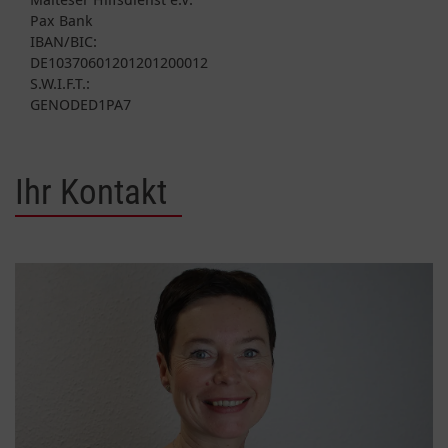
Pax Bank
IBAN/BIC:
DE10370601201201200012
S.W.I.F.T.:
GENODED1PA7
Ihr Kontakt