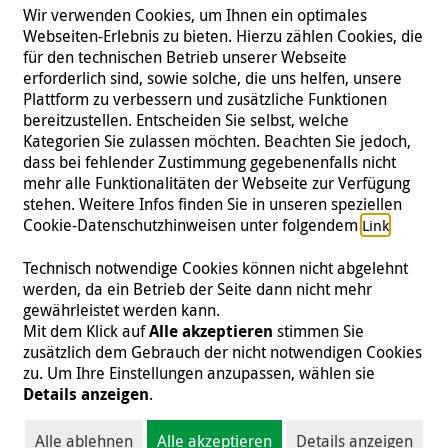
Wir verwenden Cookies, um Ihnen ein optimales
Webseiten-Erlebnis zu bieten. Hierzu zählen Cookies, die
für den technischen Betrieb unserer Webseite
erforderlich sind, sowie solche, die uns helfen, unsere
Plattform zu verbessern und zusätzliche Funktionen
bereitzustellen. Entscheiden Sie selbst, welche
Kategorien Sie zulassen möchten. Beachten Sie jedoch,
dass bei fehlender Zustimmung gegebenenfalls nicht
mehr alle Funktionalitäten der Webseite zur Verfügung
stehen. Weitere Infos finden Sie in unseren speziellen
Folgen Sie uns
Cookie-Datenschutzhinweisen unter folgendem
.
Link
Technisch notwendige Cookies können nicht abgelehnt
werden, da ein Betrieb der Seite dann nicht mehr
gewährleistet werden kann.
Impressum
|
Datenschutz
|
Kontakt
|
Presse
Mit dem Klick auf
Alle akzeptieren
stimmen Sie
zusätzlich dem Gebrauch der nicht notwendigen Cookies
© 2026 Malteser International
zu. Um Ihre Einstellungen anzupassen, wählen sie
Details anzeigen
.
Malteser International ist eine Organisationseinheit des Malteser Hilfsdienst
e.V., der als gemeinnützige Organisation von der Körperschafts- und
Alle ablehnen
Alle akzeptieren
Details anzeigen