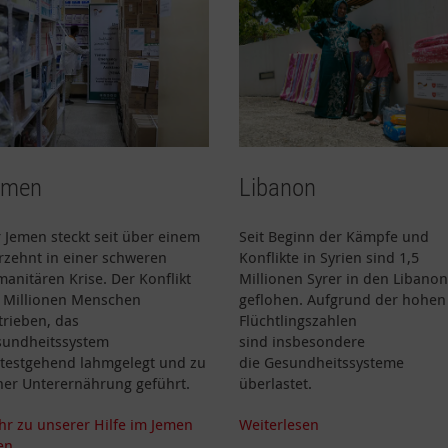
emen
Libanon
 Jemen steckt seit über einem
Seit Beginn der Kämpfe und
rzehnt in einer schweren
Konflikte in Syrien sind 1,5
anitären Krise. Der Konflikt
Millionen Syrer in den Libanon
 Millionen Menschen
geflohen. Aufgrund der hohen
trieben, das
Flüchtlingszahlen
undheitssystem
sind insbesondere
testgehend lahmgelegt und zu
die Gesundheitssysteme
er Unterernährung geführt.
überlastet.
r zu unserer Hilfe im Jemen
Weiterlesen
en