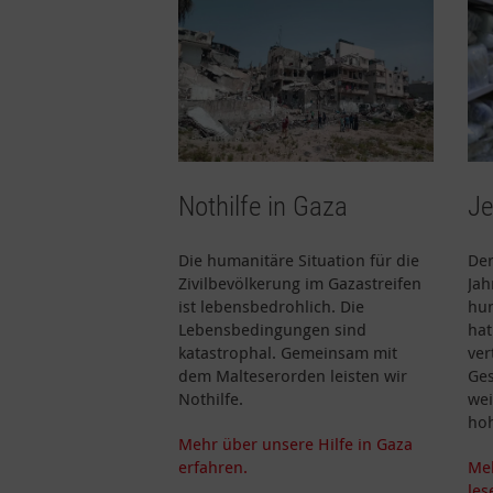
Nothilfe in Gaza
J
Die humanitäre Situation für die
Der
Zivilbevölkerung im Gazastreifen
Jah
ist lebensbedrohlich. Die
hum
Lebensbedingungen sind
hat
katastrophal. Gemeinsam mit
ver
dem Malteserorden leisten wir
Ges
Nothilfe.
wei
hoh
Mehr über unsere Hilfe in Gaza
erfahren.
Meh
les