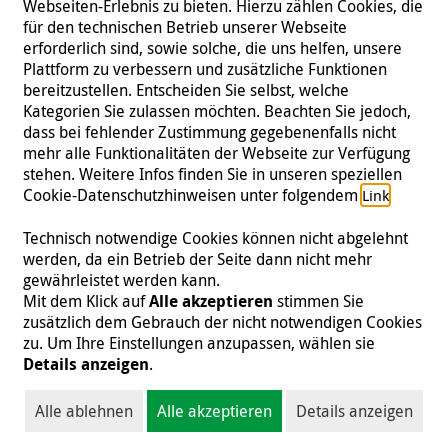
Webseiten-Erlebnis zu bieten. Hierzu zählen Cookies, die
für den technischen Betrieb unserer Webseite
erforderlich sind, sowie solche, die uns helfen, unsere
Plattform zu verbessern und zusätzliche Funktionen
bereitzustellen. Entscheiden Sie selbst, welche
Kategorien Sie zulassen möchten. Beachten Sie jedoch,
dass bei fehlender Zustimmung gegebenenfalls nicht
mehr alle Funktionalitäten der Webseite zur Verfügung
stehen. Weitere Infos finden Sie in unseren speziellen
Folgen Sie uns
Cookie-Datenschutzhinweisen unter folgendem
.
Link
Technisch notwendige Cookies können nicht abgelehnt
werden, da ein Betrieb der Seite dann nicht mehr
gewährleistet werden kann.
Impressum
|
Datenschutz
|
Kontakt
|
Presse
Mit dem Klick auf
Alle akzeptieren
stimmen Sie
zusätzlich dem Gebrauch der nicht notwendigen Cookies
© 2026 Malteser International
zu. Um Ihre Einstellungen anzupassen, wählen sie
Details anzeigen
.
Malteser International ist eine Organisationseinheit des Malteser Hilfsdienst
e.V., der als gemeinnützige Organisation von der Körperschafts- und
Alle ablehnen
Alle akzeptieren
Details anzeigen
Gewerbesteuer befreit ist (Steuernummer 218/5990/0018).