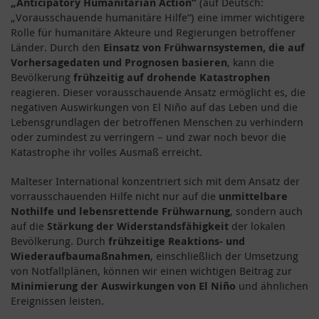
„Anticipatory Humanitarian Action“
(auf Deutsch:
„Vorausschauende humanitäre Hilfe“) eine immer wichtigere
Rolle für humanitäre Akteure und Regierungen betroffener
Länder. Durch den
Einsatz von Frühwarnsystemen, die auf
Vorhersagedaten und Prognosen basieren
, kann die
Bevölkerung
frühzeitig auf drohende Katastrophen
reagieren. Dieser vorausschauende Ansatz ermöglicht es, die
negativen Auswirkungen von El Niño auf das Leben und die
Lebensgrundlagen der betroffenen Menschen zu verhindern
oder zumindest zu verringern – und zwar noch bevor die
Katastrophe ihr volles Ausmaß erreicht.
Malteser International konzentriert sich mit dem Ansatz der
vorrausschauenden Hilfe nicht nur auf die
unmittelbare
Nothilfe und lebensrettende Frühwarnung
, sondern auch
auf die
Stärkung der Widerstandsfähigkeit
der lokalen
Bevölkerung. Durch
frühzeitige Reaktions- und
Wiederaufbaumaßnahmen
, einschließlich der Umsetzung
von Notfallplänen, können wir einen wichtigen Beitrag zur
Minimierung der Auswirkungen von El Niño
und ähnlichen
Ereignissen leisten.