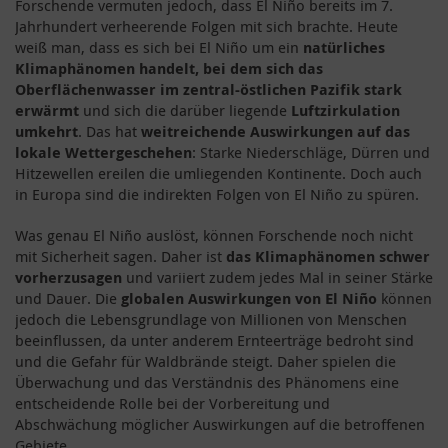
Forschende vermuten jedoch, dass El Niño bereits im 7.
Jahrhundert verheerende Folgen mit sich brachte. Heute
weiß man, dass es sich bei El Niño um ein
natürliches
Klimaphänomen handelt, bei dem sich das
Oberflächenwasser im zentral-östlichen Pazifik stark
erwärmt
und sich die darüber liegende
Luftzirkulation
umkehrt
. Das hat
weitreichende Auswirkungen auf das
lokale Wettergeschehen
: Starke Niederschläge, Dürren und
Hitzewellen ereilen die umliegenden Kontinente. Doch auch
in Europa sind die indirekten Folgen von El Niño zu spüren.
Was genau El Niño auslöst, können Forschende noch nicht
mit Sicherheit sagen. Daher ist
das Klimaphänomen schwer
vorherzusagen
und variiert zudem jedes Mal in seiner Stärke
und Dauer. Die
globalen Auswirkungen von El Niño
können
jedoch die Lebensgrundlage von Millionen von Menschen
beeinflussen, da unter anderem Ernteerträge bedroht sind
und die Gefahr für Waldbrände steigt. Daher spielen die
Überwachung und das Verständnis des Phänomens eine
entscheidende Rolle bei der Vorbereitung und
Abschwächung möglicher Auswirkungen auf die betroffenen
Gebiete.