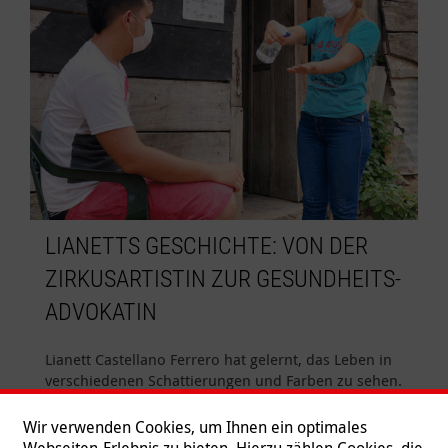
LIANETTS GESCHICHTE: VON DER
ZIRKUSARTISTIN ZUR GESUNDHEITS-
ADVOKATIN
Lianett Castellano Ferrero hat gelernt, das Leben in
verschiedenen Schattierungen und Farben zu sehen.
Kunst und Kreativität liegen ihr im Blut, und so
wurde sie in Venezuela eine bekannte Zirkusartistin.
Wir verwenden Cookies, um Ihnen ein optimales
Der Vorhang fiel für den Zirkus, in dem sie arbeitete,
Webseiten-Erlebnis zu bieten. Hierzu zählen Cookies, die