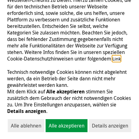
ohne Aussicht auf eine Wiedereröffnung. Vorbei
für den technischen Betrieb unserer Webseite
waren die Tage der Zelte, Bühnen und des
erforderlich sind, sowie solche, die uns helfen, unsere
Applauses. Lianett beschloss, nach Kolumbien
Plattform zu verbessern und zusätzliche Funktionen
auszuwandern. In Kolumbien setzt sie sich nun für
bereitzustellen. Entscheiden Sie selbst, welche
ihre Mitmenschen im Gesundheitsbereich ein - allen
Kategorien Sie zulassen möchten. Beachten Sie jedoch,
Hindernissen zum Trotz.
dass bei fehlender Zustimmung gegebenenfalls nicht
mehr alle Funktionalitäten der Webseite zur Verfügung
Weiterlesen
stehen. Weitere Infos finden Sie in unseren speziellen
Cookie-Datenschutzhinweisen unter folgendem
.
Link
Technisch notwendige Cookies können nicht abgelehnt
werden, da ein Betrieb der Seite dann nicht mehr
gewährleistet werden kann.
Mit dem Klick auf
Alle akzeptieren
stimmen Sie
zusätzlich dem Gebrauch der nicht notwendigen Cookies
zu. Um Ihre Einstellungen anzupassen, wählen sie
Details anzeigen
.
Alle ablehnen
Alle akzeptieren
Details anzeigen