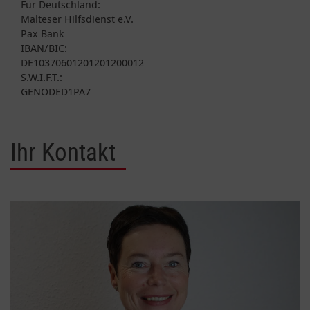
Für Deutschland:
Malteser Hilfsdienst e.V.
Pax Bank
IBAN/BIC:
DE10370601201201200012
S.W.I.F.T.:
GENODED1PA7
Ihr Kontakt