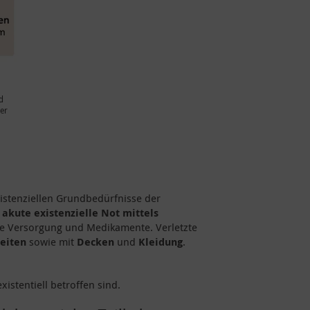
d
der
istenziellen Grundbedürfnisse der
 akute existenzielle Not mittels
he Versorgung und Medikamente. Verletzte
eiten
sowie mit
Decken
und
Kleidung
.
istentiell betroffen sind.