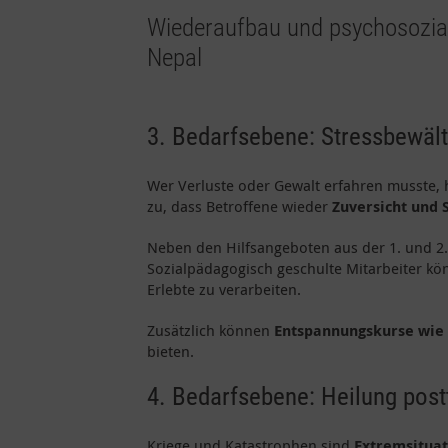
Wiederaufbau und psychosozial
Nepal
3. Bedarfsebene: Stressbewäl
Wer Verluste oder Gewalt erfahren musste, h
zu, dass Betroffene wieder
Zuversicht und 
Neben den Hilfsangeboten aus der 1. und 2.
Sozialpädagogisch geschulte Mitarbeiter kö
Erlebte zu verarbeiten.
Zusätzlich können
Entspannungskurse wie
bieten.
4. Bedarfsebene: Heilung pos
Kriege und Katastrophen sind
Extremsitua