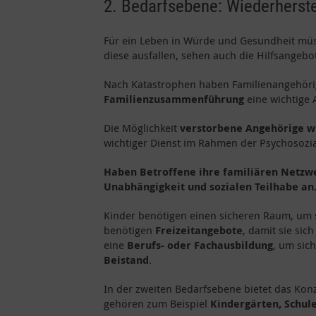
2. Bedarfsebene: Wiederherste
Für ein Leben in Würde und Gesundheit müss
diese ausfallen, sehen auch die Hilfsangebo
Nach Katastrophen haben Familienangehörige
Familienzusammenführung
eine wichtige
Die Möglichkeit
verstorbene Angehörige wü
wichtiger Dienst im Rahmen der Psychosozia
Haben Betroffene ihre familiären Netzwer
Unabhängigkeit und sozialen Teilhabe an
Kinder benötigen einen sicheren Raum, um s
benötigen
Freizeitangebote
, damit sie si
eine
Berufs- oder Fachausbildung
, um sic
Beistand
.
In der zweiten Bedarfsebene bietet das Kon
gehören zum Beispiel
Kindergärten, Schu