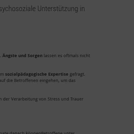
psychosoziale Unterstützung in
t.
Ängste und Sorgen
lassen es oftmals nicht
lem
sozialpädagogische
Expertise
gefragt.
 auf die Betroffenen eingehen, um das
in der Verarbeitung von Stress und Trauer
onate danach könnenBetroffene unter