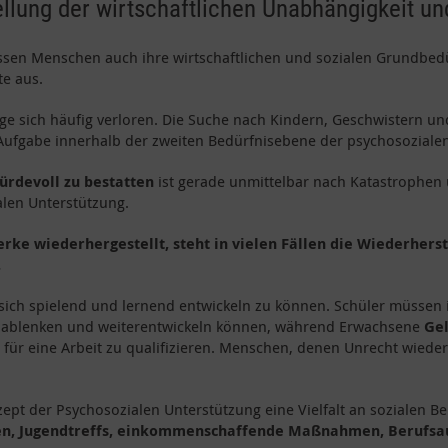
llung der wirtschaftlichen Unabhängigkeit un
en Menschen auch ihre wirtschaftlichen und sozialen Grundbedürfn
te aus.
 sich häufig verloren. Die Suche nach Kindern, Geschwistern und
 Aufgabe innerhalb der zweiten Bedürfnisebene der psychosoziale
rdevoll zu bestatten
ist gerade unmittelbar nach Katastrophen
len Unterstützung.
ke wiederhergestellt, steht in vielen Fällen die Wiederherst
.
ich spielend und lernend entwickeln zu können. Schüler müssen i
ch ablenken und weiterentwickeln können, während Erwachsene
Gel
h für eine Arbeit zu qualifizieren. Menschen, denen Unrecht wiede
zept der Psychosozialen Unterstützung eine Vielfalt an sozialen 
len, Jugendtreffs, einkommenschaffende Maßnahmen, Berufsa