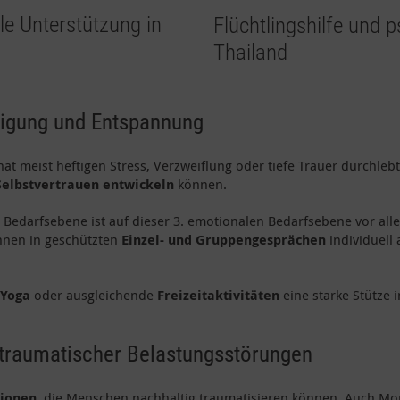
e Unterstützung in
Flüchtlingshilfe und 
Thailand
tigung und Entspannung
at meist heftigen Stress, Verzweiflung oder tiefe Trauer durchleb
Selbstvertrauen entwickeln
können.
 Bedarfsebene ist auf dieser 3. emotionalen Bedarfsebene vor al
nnen in geschützten
Einzel- und Gruppengesprächen
individuell
 Yoga
oder ausgleichende
Freizeitaktivitäten
eine starke Stütze 
ttraumatischer Belastungsstörungen
tionen
, die Menschen nachhaltig traumatisieren können. Auch M