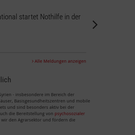
24.01.2025
tional startet Nothilfe in der
Nach Erkundung 
berichtet aus Syr
Alle Meldungen anzeigen
lich
 Syrien - insbesondere im Bereich der
häuser, Basisgesundheitszentren und mobile
ets und sind besonders aktiv bei der
uch die Bereitstellung von
psychosozialer
n wir den Agrarsektor und fördern die