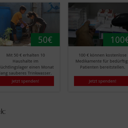
50€
100
Mit 50 € erhalten 10
100 € können kostenlose
Haushalte im
Medikamente für bedürftig
lüchtlingslager einen Monat
Patienten bereitstellen.
lang sauberes Trinkwasser.
Jetzt spenden!
Jetzt spenden!
k: