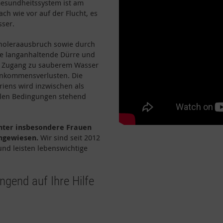
Gesundheitssystem ist am
h wie vor auf der Flucht, es
sser.
holeraausbruch sowie durch
ne langanhaltende Dürre und
 Zugang zu sauberem Wasser
Einkommensverlusten. Die
iens wird inzwischen als
alen Bedingungen stehend
nter insbesondere Frauen
angewiesen.
Wir sind seit 2012
und leisten lebenswichtige
ngend auf Ihre Hilfe