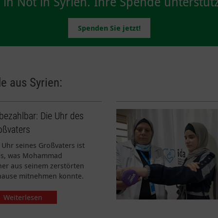
n Not in Syrien. Ihre Spende unterstütz
Spenden Sie jetzt!
e aus Syrien:
bezahlbar: Die Uhr des
oßvaters
 Uhr seines Großvaters ist
les, was Mohammad
er aus seinem zerstörten
hause mitnehmen konnte.
Weiterlesen