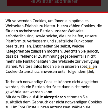
Newsletter abonnieren
Wir verwenden Cookies, um Ihnen ein optimales
Webseiten-Erlebnis zu bieten. Hierzu zählen Cookies, die
für den technischen Betrieb unserer Webseite
erforderlich sind, sowie solche, die uns helfen, unsere
Plattform zu verbessern und zusätzliche Funktionen
bereitzustellen. Entscheiden Sie selbst, welche
Kategorien Sie zulassen möchten. Beachten Sie jedoch,
dass bei fehlender Zustimmung gegebenenfalls nicht
mehr alle Funktionalitäten der Webseite zur Verfügung
stehen. Weitere Infos finden Sie in unseren speziellen
Folgen Sie uns
Cookie-Datenschutzhinweisen unter folgendem
.
Link
Technisch notwendige Cookies können nicht abgelehnt
werden, da ein Betrieb der Seite dann nicht mehr
gewährleistet werden kann.
Impressum
|
Datenschutz
|
Kontakt
|
Presse
Mit dem Klick auf
Alle akzeptieren
stimmen Sie
zusätzlich dem Gebrauch der nicht notwendigen Cookies
© 2026 Malteser International
zu. Um Ihre Einstellungen anzupassen, wählen sie