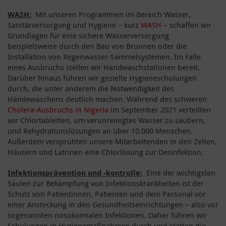
WASH:
Mit unseren Programmen im Bereich Wasser,
Sanitärversorgung und Hygiene – kurz
WASH
– schaffen wir
Grundlagen für eine sichere Wasserversorgung
beispielsweise durch den Bau von Brunnen oder die
Installation von Regenwasser-Sammelsystemen. Im Falle
eines Ausbruchs stellen wir Handwaschstationen bereit.
Darüber hinaus führen wir gezielte Hygieneschulungen
durch, die unter anderem die Notwendigkeit des
Händewaschens deutlich machen. Während des schweren
Cholera-Ausbruchs in Nigeria
im September 2021 verteilten
wir Chlortabletten, um verunreinigtes Wasser zu säubern,
und Rehydrationslösungen an über 10.000 Menschen.
Außerdem versprühten unsere Mitarbeitenden in den Zelten,
Häusern und Latrinen eine Chlorlösung zur Desinfektion.
Infektionsprävention und -kontrolle:
Eine der wichtigsten
Säulen zur Bekämpfung von Infektionskrankheiten ist der
Schutz von Patientinnen, Patienten und dem Personal vor
einer Ansteckung in den Gesundheitseinrichtungen – also vor
sogenannten nosokomialen Infektionen. Daher führen wir
Schulungen in Hygienemaßnahmen durch und statten die