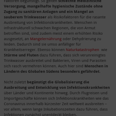
Faktoren begünstigt. So gelten
schlechte medizinische
Versorgung, mangelhafte hygienische Zustände ohne
Zugang zu sanitären Anlagen und ein Mangel an
sauberem Trinkwasser
als Risikofaktoren für die rasante
Ausbreitung von Infektionskrankheiten. Menschen in
infrastrukturell schwachen Regionen, die von Armut
betroffen sind, sind zudem meist einem erhöhten Risiko
ausgesetzt, an
Mangelernährung
oder Dehydrierung zu
leiden. Dadurch sind sie umso anfälliger für
Krankheitserreger. Ebenso können
Naturkatastrophen
wie
Stürme und Fluten
dazu führen, dass sich verunreinigtes
Trinkwasser ausbreitet und Bakterien, Viren und Parasiten
sich rasch vermehren können. Auch hier sind
Menschen in
Ländern des Globalen Südens besonders gefährdet
.
Nicht zuletzt
begünstigt die Globalisierung die
Ausbreitung und Entwicklung von Infektionskrankheiten
über Länder und Kontinente hinweg. Durch Flugreisen und
Importgeschäfte können sich Infektionskrankheiten wie das
Coronavirus innerhalb kürzester Zeit weltweit ausbreiten –
vor allem, wenn lange Inkubationszeiten dazu führen, dass
Infektionen zunächst unentdeckt bleiben.