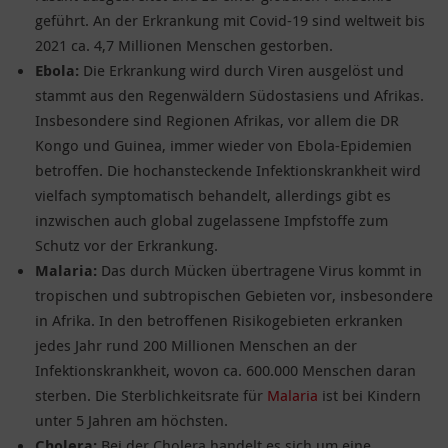
geführt. An der Erkrankung mit Covid-19 sind weltweit bis
2021 ca. 4,7 Millionen Menschen gestorben.
Ebola:
Die Erkrankung wird durch Viren ausgelöst und
stammt aus den Regenwäldern Südostasiens und Afrikas.
Insbesondere sind Regionen Afrikas, vor allem die DR
Kongo und Guinea, immer wieder von Ebola-Epidemien
betroffen. Die hochansteckende Infektionskrankheit wird
vielfach symptomatisch behandelt, allerdings gibt es
inzwischen auch global zugelassene Impfstoffe zum
Schutz vor der Erkrankung.
Malaria:
Das durch Mücken übertragene Virus kommt in
tropischen und subtropischen Gebieten vor, insbesondere
in Afrika. In den betroffenen Risikogebieten erkranken
jedes Jahr rund 200 Millionen Menschen an der
Infektionskrankheit, wovon ca. 600.000 Menschen daran
sterben. Die Sterblichkeitsrate für
Malaria
ist bei Kindern
unter 5 Jahren am höchsten.
Cholera:
Bei der Cholera handelt es sich um eine