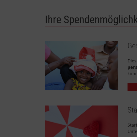
Ihre Spendenmöglichk
Ges
Dies
per
könn
Sta
Star
Unte