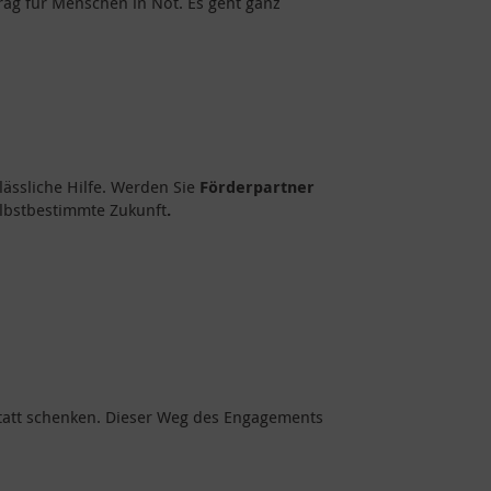
ag für Menschen in Not. Es geht ganz
lässliche Hilfe. Werden Sie
Förderpartner
lbstbestimmte Zukunft
.
statt schenken. Dieser Weg des Engagements