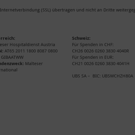
Internetverbindung (SSL) übertragen und nicht an Dritte weiterge
rreich:
Schweiz:
eser Hospitaldienst Austria
Für Spenden in CHF:
N:
AT65 2011 1800 8087 0800
CH26 0026 0260 3830 4040R
GIBAATWW
Für Spenden in EUR:
ndenzweck:
Malteser
CH21 0026 0260 3830 4041H
rnational
UBS SA – BIC: UBSWCHZH80A