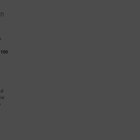
en
n
 100
nd
ie
6