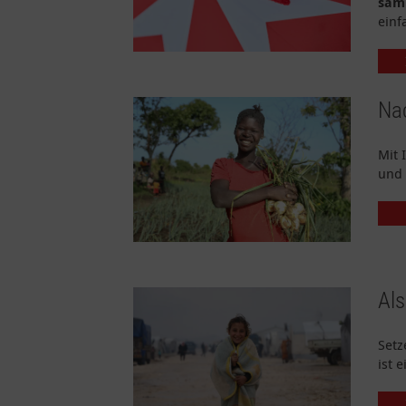
sam
einf
Nac
Mit 
und 
Al
Setz
ist 