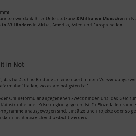
ommt:
konnten wir dank Ihrer Unterstützung
8 Millionen Menschen
in No
 in 33 Ländern
in Afrika, Amerika, Asien und Europa helfen.
t in Not
den“, das heißt ohne Bindung an einen bestimmten Verwendungszwe
formular "Helfen, wo es am nötigsten ist".
der Onlineformular angegebenen Zweck binden uns, das Geld für
en Katastrophe oder Krisenregion gegeben ist. In Einzelfällen kan
Programme unausgewogen sind. Einsätze und Projekte oder so ge
n dann nicht ausreichend bedacht werden.