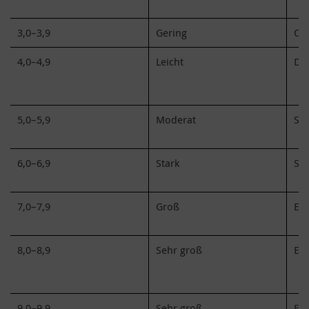
3,0–3,9
Gering
Oft
4,0–4,9
Leicht
Deu
5,0–5,9
Moderat
Sta
6,0–6,9
Stark
Seh
7,0–7,9
Groß
Ext
8,0–8,9
Sehr groß
Ext
9,0–9,9
Sehr groß
Ext