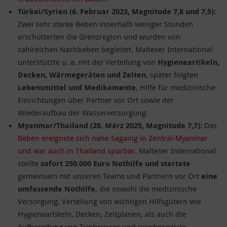
Türkei/Syrien (6. Februar 2023, Magnitude 7,8 und 7,5):
Zwei sehr starke Beben innerhalb weniger Stunden
erschütterten die Grenzregion und wurden von
zahlreichen Nachbeben begleitet. Malteser International
unterstützte u. a. mit der Verteilung von
Hygieneartikeln,
Decken, Wärmegeräten und Zelten
, später folgten
Lebensmittel und Medikamente
, Hilfe für medizinische
Einrichtungen über Partner vor Ort sowie der
Wiederaufbau der Wasserversorgung.
Myanmar/Thailand (28. März 2025, Magnitude 7,7):
Das
Beben ereignete sich nahe Sagaing in Zentral-Myanmar
und war auch in Thailand spürbar
. Malteser International
stellte
sofort 250.000 Euro Nothilfe und startete
gemeinsam mit unseren Teams und Partnern vor Ort
eine
umfassende Nothilfe
, die sowohl die medizinische
Versorgung, Verteilung von wichtigen Hilfsgütern wie
Hygieneartikeln, Decken, Zeltplanen, als auch die
Aufbereitung von Trinkwasser und psychosoziale