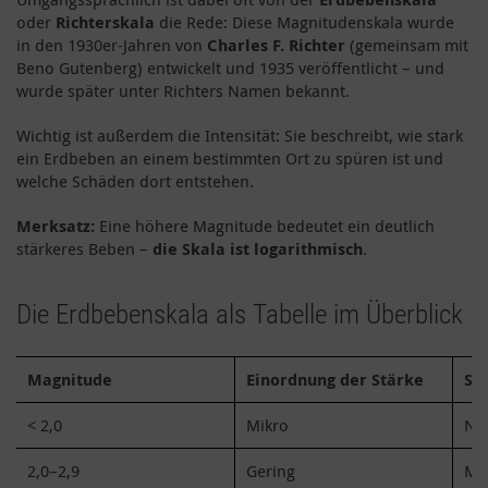
oder
Richterskala
die Rede: Diese Magnitudenskala wurde
in den 1930er-Jahren von
Charles F. Richter
(gemeinsam mit
Beno Gutenberg) entwickelt und 1935 veröffentlicht – und
wurde später unter Richters Namen bekannt.
Wichtig ist außerdem die Intensität: Sie beschreibt, wie stark
ein Erdbeben an einem bestimmten Ort zu spüren ist und
welche Schäden dort entstehen.
Merksatz:
Eine höhere Magnitude bedeutet ein deutlich
stärkeres Beben –
die Skala ist logarithmisch
.
Die Erdbebenskala als Tabelle im Überblick
Magnitude
Einordnung der Stärke
Sp
< 2,0
Mikro
Nic
2,0–2,9
Gering
Mei