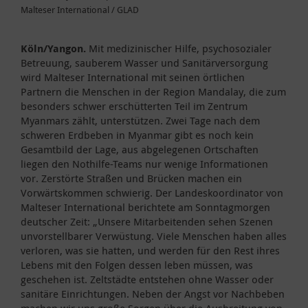
Malteser International / GLAD
Köln/Yangon.
Mit medizinischer Hilfe, psychosozialer
Betreuung, sauberem Wasser und Sanitärversorgung
wird Malteser International mit seinen örtlichen
Partnern die Menschen in der Region Mandalay, die zum
besonders schwer erschütterten Teil im Zentrum
Myanmars zählt, unterstützen. Zwei Tage nach dem
schweren Erdbeben in Myanmar gibt es noch kein
Gesamtbild der Lage, aus abgelegenen Ortschaften
liegen den Nothilfe-Teams nur wenige Informationen
vor. Zerstörte Straßen und Brücken machen ein
Vorwärtskommen schwierig. Der Landeskoordinator von
Malteser International berichtete am Sonntagmorgen
deutscher Zeit: „Unsere Mitarbeitenden sehen Szenen
unvorstellbarer Verwüstung. Viele Menschen haben alles
verloren, was sie hatten, und werden für den Rest ihres
Lebens mit den Folgen dessen leben müssen, was
geschehen ist. Zeltstädte entstehen ohne Wasser oder
sanitäre Einrichtungen. Neben der Angst vor Nachbeben
machen wir uns große Sorgen über die Ausbreitung von