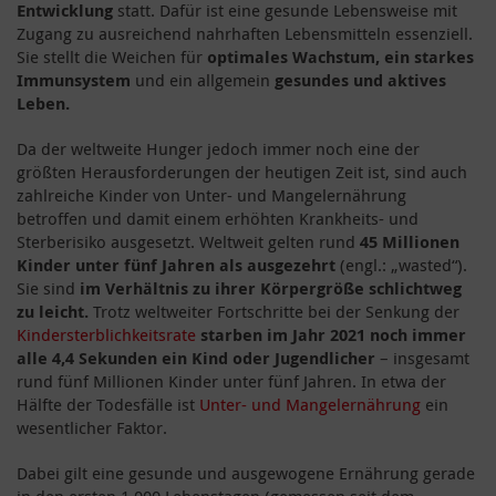
Entwicklung
statt. Dafür ist eine gesunde Lebensweise mit
Zugang zu ausreichend nahrhaften Lebensmitteln essenziell.
Sie stellt die Weichen für
optimales Wachstum, ein starkes
Immunsystem
und ein allgemein
gesundes und aktives
Leben.
Da der weltweite Hunger jedoch immer noch eine der
größten Herausforderungen der heutigen Zeit ist, sind auch
zahlreiche Kinder von Unter- und Mangelernährung
betroffen und damit einem erhöhten Krankheits- und
Sterberisiko ausgesetzt. Weltweit gelten rund
45 Millionen
Kinder unter fünf Jahren als ausgezehrt
(engl.: „wasted“).
Sie sind
im Verhältnis zu ihrer Körpergröße schlichtweg
zu leicht.
Trotz weltweiter Fortschritte bei der Senkung der
Kindersterblichkeitsrate
starben im Jahr 2021 noch immer
alle 4,4 Sekunden ein Kind oder Jugendlicher
– insgesamt
rund fünf Millionen Kinder unter fünf Jahren. In etwa der
Hälfte der Todesfälle ist
Unter- und Mangelernährung
ein
wesentlicher Faktor.
Dabei gilt eine gesunde und ausgewogene Ernährung gerade
in den ersten 1.000 Lebenstagen (gemessen seit dem