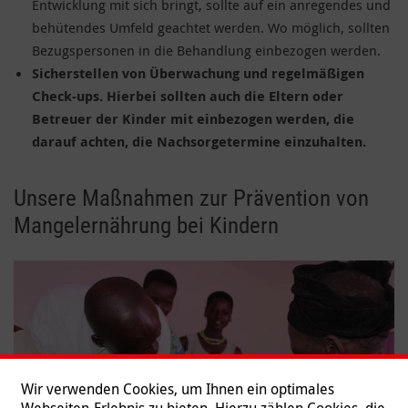
Entwicklung mit sich bringt, sollte auf ein anregendes und
behütendes Umfeld geachtet werden. Wo möglich, sollten
Bezugspersonen in die Behandlung einbezogen werden.
Sicherstellen von Überwachung und regelmäßigen
Check-ups. Hierbei sollten auch die Eltern oder
Betreuer der Kinder mit einbezogen werden, die
darauf achten, die Nachsorgetermine einzuhalten.
Unsere Maßnahmen zur Prävention von
Mangelernährung bei Kindern
Wir verwenden Cookies, um Ihnen ein optimales
Webseiten-Erlebnis zu bieten. Hierzu zählen Cookies, die