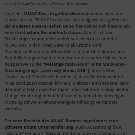
Foto: © African Visuals Media/Malteser International
Liegt der
MUAC-Test im gelben Bereich
oder wiegen die
Kinder nur ca. 70-80 Prozent des Normalgewichts, gelten sie
als
moderat unterernährt
. Dabei handelt es sich bereits um
einen
kritischen Gesundheitsstatus
. Damit sich der
Ernährungszustand nicht weiter verschlechtert und der
MUAC-Test in den roten Bereich abrutscht, sind
Präventivmaßnahmen erforderlich. In der Demokratischen
Republik Kongo erhalten moderat unterernährte Menschen
beispielsweise die
"Mélange mais-soya", eine Mais-Soya-
Mischung (engl.: „corn soy blend, CSB“)
, die als Brei
serviert wird. Der Vorteil hierbei ist, dass die Lebensmittel
lokal produziert werden können. Malteser International kann
dadurch effektiv dazu beitragen, dass Fälle von mäßig akuter
Mangelernährung behandelt und eine Verschlechterung in
Richtung schwerer akuter Mangelernährung verhindert
werden.
Der
rote Bereich des MUAC-Bandes signalisiert eine
schwere akute Unterernährung
(auch Auszehrung bzw.
„wasting“ genannt). Werden Kinder in diesem Zustand nicht