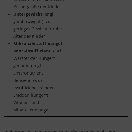
Körpergröße der Kinder
Untergewicht
(engl.
„underweight“): zu
geringes Gewicht für das
Alter der Kinder
Mikronährstoffmangel
oder -insuffizienz
, auch
„versteckter Hunger“
genannt (engl.
„micronutrient
deficiencies or
insufficiencies“ oder
„hidden hunger”):
Vitamin- und
Mineralienmangel
In diesem Zusammenhang ist häufig auch die Rede von