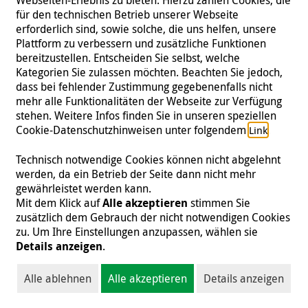
für den technischen Betrieb unserer Webseite
erforderlich sind, sowie solche, die uns helfen, unsere
Plattform zu verbessern und zusätzliche Funktionen
bereitzustellen. Entscheiden Sie selbst, welche
Kategorien Sie zulassen möchten. Beachten Sie jedoch,
dass bei fehlender Zustimmung gegebenenfalls nicht
mehr alle Funktionalitäten der Webseite zur Verfügung
Die Ansätze, um der Mangel- und Unterernährung bei
stehen. Weitere Infos finden Sie in unseren speziellen
Kindern vorzubeugen, sind vielfältig und beginnen bereits
Cookie-Datenschutzhinweisen unter folgendem
.
Link
während der Schwangerschaft mit der Ernährung der Mutter.
In unseren Gesundheitsstationen bieten wir eine
Technisch notwendige Cookies können nicht abgelehnt
umfassende Versorgung für werdende Mütter und ihre
werden, da ein Betrieb der Seite dann nicht mehr
Babys während und nach der Schwangerschaft
an.
gewährleistet werden kann.
Mit dem Klick auf
Alle akzeptieren
stimmen Sie
Im Rahmen der
Schwangerschaftsvorsorge (engl.
zusätzlich dem Gebrauch der nicht notwendigen Cookies
antenatal care)
setzen wir uns dafür ein, werdende Mütter
zu. Um Ihre Einstellungen anzupassen, wählen sie
über die richtige Ernährung aufzuklären. Dazu zählt
Details anzeigen
.
beispielsweise ein
erhöhter Kalorienbedarf ab dem
zweiten und dritten Trimester der Schwangerschaft
.
Schon im zweiten Trimester ist der Bedarf ca. 250 kcal höher
Alle ablehnen
Alle akzeptieren
Details anzeigen
als normal, ab dem dritten Trimester sind es dann noch
einmal 250 kcal mehr. Dementsprechend müssen Mütter