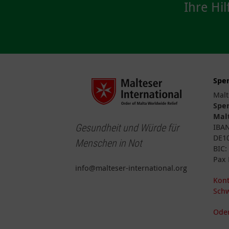
Ihre Hil
Spe
Malt
Spe
Malt
Gesundheit und Würde für
IBA
DE10
Menschen in Not
BIC
Pax 
info@malteser-international.org
Kont
Schw
Oder