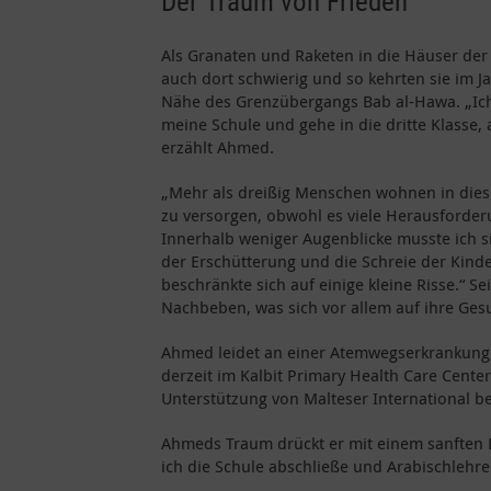
Der Traum von Frieden
Als Granaten und Raketen in die Häuser der 
auch dort schwierig und so kehrten sie im J
Nähe des Grenzübergangs Bab al-Hawa. „Ich b
meine Schule und gehe in die dritte Klasse,
erzählt Ahmed.
„Mehr als dreißig Menschen wohnen in diesem
zu versorgen, obwohl es viele Herausforder
Innerhalb weniger Augenblicke musste ich 
der Erschütterung und die Schreie der Kind
beschränkte sich auf einige kleine Risse.“ 
Nachbeben, was sich vor allem auf ihre Ges
Ahmed leidet an einer Atemwegserkrankung, 
derzeit im Kalbit Primary Health Care Cent
Unterstützung von Malteser International be
Ahmeds Traum drückt er mit einem sanften L
ich die Schule abschließe und Arabischlehre