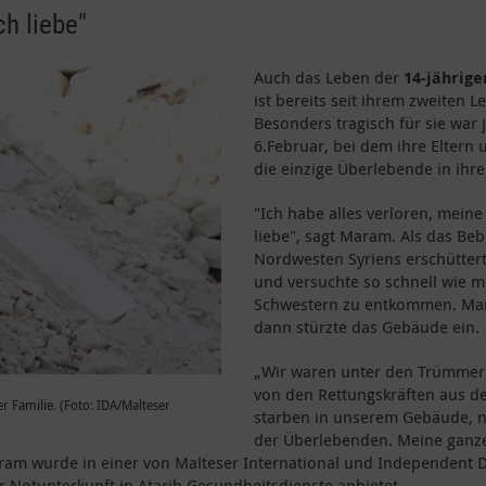
ch liebe"
Auch das Leben der
14-jährig
ist bereits seit ihrem zweiten 
Besonders tragisch für sie wa
6.Februar, bei dem ihre Eltern
die einzige Überlebende in ihre
"Ich habe alles verloren, meine 
liebe", sagt Maram. Als das Beb
Nordwesten Syriens erschütter
und versuchte so schnell wie mö
Schwestern zu entkommen. Mara
dann stürzte das Gebäude ein.
„Wir waren unter den Trümmern 
von den Rettungskräften aus 
r Familie. (Foto: IDA/Malteser
starben in unserem Gebäude, n
der Überlebenden. Meine ganze 
ram wurde in einer von Malteser International und Independent Do
er Notunterkunft in Atarib Gesundheitsdienste anbietet.