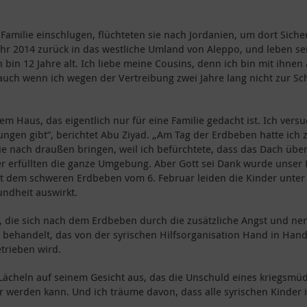
Familie einschlugen, flüchteten sie nach Jordanien, um dort Siche
ahr 2014 zurück in das westliche Umland von Aleppo, und leben sei
in 12 Jahre alt. Ich liebe meine Cousins, denn ich bin mit ihnen 
 auch wenn ich wegen der Vertreibung zwei Jahre lang nicht zur Sch
 Haus, das eigentlich nur für eine Familie gedacht ist. Ich versu
ungen gibt“, berichtet Abu Ziyad. „Am Tag der Erdbeben hatte ich
sie nach draußen bringen, weil ich befürchtete, dass das Dach 
er erfüllten die ganze Umgebung. Aber Gott sei Dank wurde unser 
Seit dem schweren Erdbeben vom 6. Februar leiden die Kinder unte
undheit auswirkt.
die sich nach dem Erdbeben durch die zusätzliche Angst und ner
er behandelt, das von der syrischen Hilfsorganisation Hand in Ha
trieben wird.
ächeln auf seinem Gesicht aus, das die Unschuld eines kriegsmüde
r werden kann. Und ich träume davon, dass alle syrischen Kinder 