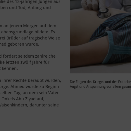
lie des 12-jährigen Jungen aus
Leben und Tod, Anfang und
en an jenem Morgen auf dem
Lebensgrundlage bildete. Es
drei Brüder auf tragische Weise
hmed geboren wurde.
d fordert seitdem zahlreiche
e letzten zwölf Jahre für
ht kennen.
en ihrer Rechte beraubt wurden,
Die Folgen des Krieges und des Erdbeb
rsorge. Ahmed wurde zu Beginn
Angst und Anspannung vor allem gesund
selben Tag, an dem sein Vater
 Onkels Abu Ziyad auf,
aisenkindern, darunter seine