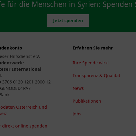
fe für die Menschen in Syrien: Spenden S
Jetzt spenden
ndenkonto
Erfahren Sie mehr
eser Hilfsdienst e.V.
ndenzweck:
Ihre Spende wirkt
eser International
N:
Transparenz & Qualität
 3706 0120 1201 2000 12
: GENODED1PA7
News
Bank
Publikationen
odaten Österreich und
eiz
Jobs
 direkt online spenden.