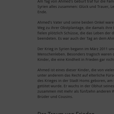
Am Tag von Ahmed's Geburt traf für die Fami
Syrien alles zusammen: Glück und Trauer, 
Ende.
Ahmed’s Vater und seine beiden Onkel war
Weg zu ihrer Obstplantage, die damals ihre 
fielen plötzlich Schüsse, die das Leben der 
beendeten. Es war auch der Tag an dem A
Der Krieg in Syrien begann im März 2011 un
Menschenleben. Besonders tragisch waren di
Kinder, die eine Kindheit in Frieden gar nic
Ahmed ist eines dieser Kinder, die von viel
unter anderem das Recht auf elterliche Fü
des Krieges in der Stadt Homs geboren, am 
getötet wurde. Er wuchs in der Obhut seines
zusammen mit mehr als fünfzehn anderen W
Brüder und Cousins.