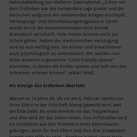
Nahostabteilung von Malteser International. „Schon vor
dem Erdbeben war die humanitäre Lage prekär und die
Menschen aufgrund des anhaltenden Krieges erschöpft.
Versorgungs- und Dienstleistungsengpässe in Syrien
wurde durch die Naturkatastrophe noch einmal
dramatisch verschärft. Viele Kinder können nicht zur
Schule gehen. Neben der medizinischen Versorgung
wird es nun wichtig sein, die Kinder und Erwachsenen
auch psychologisch zu unterstützen. Wir werden nun
unter anderem sogenannte “Child-friendly spaces”
einrichten, in denen die Kinder spielen und sich von den
Schrecken erholen können“, erklärt Weiß.
Als einzige das Erdbeben überlebt
Maram ist 14 Jahre alt, als sie am 6. Februar nachts von
ihren Eltern in der Ortschaft Atarep geweckt wird, weil
die Erde bebt. Als erste erreicht sie das Treppenhaus
und dies wird ihr das Leben retten. Von Hilfskräften wird
sie schließlich aus den Trümmern ihres Elternhauses
geborgen, doch für ihre Eltern und ihre drei Schwestern
kommt jede Hilfe zu spät. „Bomben hatten unser Haus