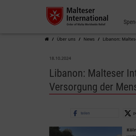
Spen
Über uns
News
Libanon: Maltes
18.10.2024
Libanon: Malteser In
Versorgung der Men
teilen
p
Köln