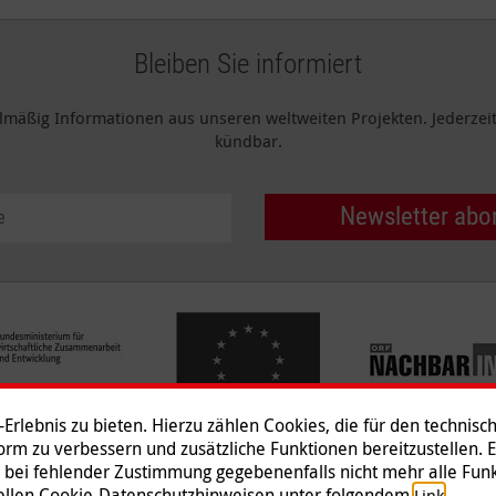
Bleiben Sie informiert
elmäßig Informationen aus unseren weltweiten Projekten. Jederzeit 
kündbar.
Newsletter abo
rlebnis zu bieten. Hierzu zählen Cookies, die für den technisc
tform zu verbessern und zusätzliche Funktionen bereitzustellen. 
 bei fehlender Zustimmung gegebenenfalls nicht mehr alle Funk
Impressum
|
Datenschutz
|
Ko
ziellen Cookie-Datenschutzhinweisen unter folgendem
.
Link