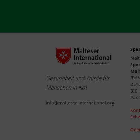
Spe
Malt
Spe
Malt
Gesundheit und Würde für
IBA
DE10
Menschen in Not
BIC
Pax 
info@malteser-international.org
Kont
Schw
Oder