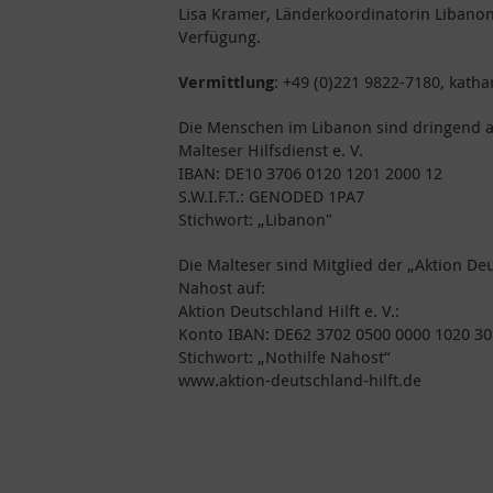
Lisa Kramer, Länderkoordinatorin Libanon 
Verfügung.
Vermittlung
: +49 (0)221 9822-7180, kath
Die Menschen im Libanon sind dringend 
Malteser Hilfsdienst e. V.
IBAN: DE10 3706 0120 1201 2000 12
S.W.I.F.T.: GENODED 1PA7
Stichwort: „Libanon"
Die Malteser sind Mitglied der „Aktion D
Nahost auf:
Aktion Deutschland Hilft e. V.:
Konto IBAN: DE62 3702 0500 0000 1020 30
Stichwort: „Nothilfe Nahost“
www.aktion-deutschland-hilft.de