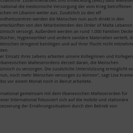
schaftliche Zusammenarbeit und Entwicklung (BMZ) baut Maltese
rnational die medizinische Versorgung der vom Krieg betroffenen
chen im Libanon weiter aus. Zusätzlich zu den elf
ndheitszentren werden die Menschen nun auch direkt in den
nterkünften von den Mitarbeitenden des Order of Malta Lebanon
zinisch versorgt. Außerdem werden an rund 1.000 Familien Decke
tücher, Hygieneartikel und andere sanitäre Materialien verteilt, d
Menschen dringend benötigen und auf ihrer Flucht nicht mitnehm
ten.
er Einsatz ihres Lebens arbeiten unsere Kolleginnen und Kollegen
libanesischen Malteserordens derzeit daran, die Menschen
zinisch zu versorgen. Die zusätzliche Unterstützung ermöglicht es
nun, noch mehr Menschen versorgen zu können“, sagt Lisa Krame
bis vor einem Monat noch in Beirut arbeitete.
nternational gemeinsam mit dem libanesischen Malteserorden für
ser International fokussiert sich auf die mobile und stationäre
besserung der Ernährungssituation durch den Betrieb von