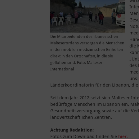
wirt
Inte
Mens
Gesu
Notu
medi
Die Mitarbeitenden des libanesischen
Hand
Malteserordens versorgen die Menschen
die 
in den mobilen medizinischen Einheiten
konn
direkt in den Ortschaften, in die sie
„Unt
geflohen sind. Foto: Malteser
des 
International
medi
uns 
Länderkoordinatorin für den Libanon, die 
Seit dem Jahr 2012 setzt sich Malteser I
bedürftige Menschen im Libanon ein. Malte
Gesundheitsversorgung sowie auf die Ver
landwirtschaftlichen Zentren.
Achtung Redaktion:
Fotos zum Download finden Sie
hier.