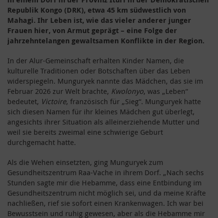
Republik Kongo (DRK), etwa 45 km südwestlich von
Mahagi. Ihr Leben ist, wie das vieler anderer junger
Frauen hier, von Armut geprägt – eine Folge der
jahrzehntelangen gewaltsamen Konflikte in der Region.
In der Alur-Gemeinschaft erhalten Kinder Namen, die
kulturelle Traditionen oder Botschaften über das Leben
widerspiegeln. Munguryek nannte das Mädchen, das sie im
Februar 2026 zur Welt brachte,
Kwolonyo
, was „Leben“
bedeutet,
Victoire
, französisch für „Sieg“. Munguryek hatte
sich diesen Namen für ihr kleines Mädchen gut überlegt,
angesichts ihrer Situation als alleinerziehende Mutter und
weil sie bereits zweimal eine schwierige Geburt
durchgemacht hatte.
Als die Wehen einsetzten, ging Munguryek zum
Gesundheitszentrum Raa-Vache in ihrem Dorf. „Nach sechs
Stunden sagte mir die Hebamme, dass eine Entbindung im
Gesundheitszentrum nicht möglich sei, und da meine Kräfte
nachließen, rief sie sofort einen Krankenwagen. Ich war bei
Bewusstsein und ruhig gewesen, aber als die Hebamme mir