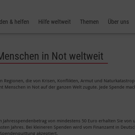
den & helfen
Hilfe weltweit
Themen
Über uns
 Menschen in Not weltweit
e in Regionen, die von Krisen, Konflikten, Armut und Naturkatastro
t Menschen in Not auf der ganzen Welt zugute. Jede Spende mach
em Jahresspendenbetrag von mindestens 50 Euro erhalten Sie von 
sten Jahres. Bei kleineren Spenden wird vom Finanzamt in Deuts
 Spendenquittung akzeptiert.