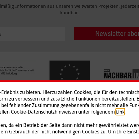
elmäßig Informationen aus unseren weltweiten Projekten. Jederzeit 
kündbar.
Newsletter abo
rlebnis zu bieten. Hierzu zählen Cookies, die für den technisc
tform zu verbessern und zusätzliche Funktionen bereitzustellen. 
 bei fehlender Zustimmung gegebenenfalls nicht mehr alle Funk
Impressum
|
Datenschutz
|
Ko
ziellen Cookie-Datenschutzhinweisen unter folgendem
.
Link
© 2026 Malteser International
n, da ein Betrieb der Seite dann nicht mehr gewährleistet we
dem Gebrauch der nicht notwendigen Cookies zu. Um Ihre Einst
 Malteser Hilfsdienst e.V., der als gemeinnützige Organisation von der Körperschafts-