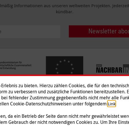
elmäßig Informationen aus unseren weltweiten Projekten. Jederzeit 
kündbar.
Newsletter abo
rlebnis zu bieten. Hierzu zählen Cookies, die für den technisc
tform zu verbessern und zusätzliche Funktionen bereitzustellen. 
 bei fehlender Zustimmung gegebenenfalls nicht mehr alle Funk
Impressum
|
Datenschutz
|
Ko
ziellen Cookie-Datenschutzhinweisen unter folgendem
.
Link
© 2026 Malteser International
n, da ein Betrieb der Seite dann nicht mehr gewährleistet we
dem Gebrauch der nicht notwendigen Cookies zu. Um Ihre Einst
 Malteser Hilfsdienst e.V., der als gemeinnützige Organisation von der Körperschafts-