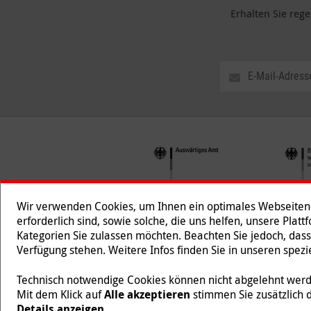
Erhalten Sie reg
Wir verwenden Cookies, um Ihnen ein optimales Webseiten-E
erforderlich sind, sowie solche, die uns helfen, unsere Plat
Kategorien Sie zulassen möchten. Beachten Sie jedoch, dass
Folgen Sie uns
Verfügung stehen. Weitere Infos finden Sie in unseren spe
Technisch notwendige Cookies können nicht abgelehnt werde
Mit dem Klick auf
Alle akzeptieren
stimmen Sie zusätzlich 
Malteser International ist eine Organisationseinheit des
Details anzeigen
.
218/5990/0018).