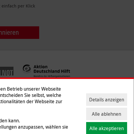
einfach per Klick
nnieren
hen Betrieb unserer Webseite
Entscheiden Sie selbst, welche
Details anzeigen
tionalitäten der Webseite zur
ntakt
|
Presse
Alle ablehnen
rden kann.
ellungen anzupassen, wählen sie
Alle akzeptieren
 und Gewerbesteuer befreit ist (Steuernummer