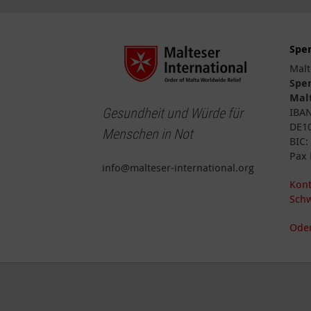
Spe
Malt
Spe
Malt
Gesundheit und Würde für
IBA
DE10
Menschen in Not
BIC
Pax 
info@malteser-international.org
Kont
Schw
Oder