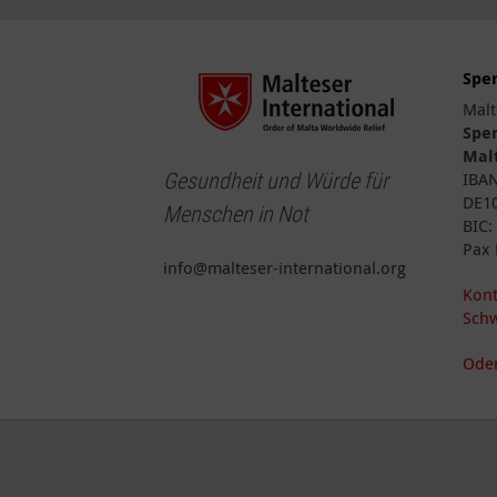
Spe
Malt
Spe
Malt
Gesundheit und Würde für
IBA
DE10
Menschen in Not
BIC
Pax 
info@malteser-international.org
Kont
Schw
Oder