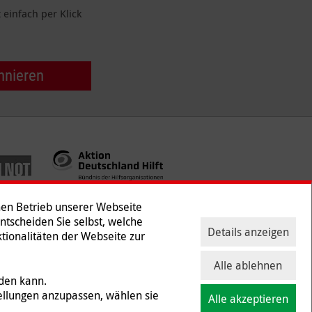
einfach per Klick
nnieren
hen Betrieb unserer Webseite
Entscheiden Sie selbst, welche
Details anzeigen
tionalitäten der Webseite zur
ntakt
|
Presse
Alle ablehnen
rden kann.
ellungen anzupassen, wählen sie
Alle akzeptieren
 und Gewerbesteuer befreit ist (Steuernummer