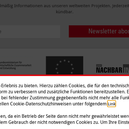
elmäßig Informationen aus unseren weltweiten Projekten. Jederzeit 
kündbar.
Newsletter abo
rlebnis zu bieten. Hierzu zählen Cookies, die für den technisc
tform zu verbessern und zusätzliche Funktionen bereitzustellen. 
 bei fehlender Zustimmung gegebenenfalls nicht mehr alle Funk
Impressum
|
Datenschutz
|
Ko
ziellen Cookie-Datenschutzhinweisen unter folgendem
.
Link
© 2026 Malteser International
n, da ein Betrieb der Seite dann nicht mehr gewährleistet we
dem Gebrauch der nicht notwendigen Cookies zu. Um Ihre Einst
 Malteser Hilfsdienst e.V., der als gemeinnützige Organisation von der Körperschafts-