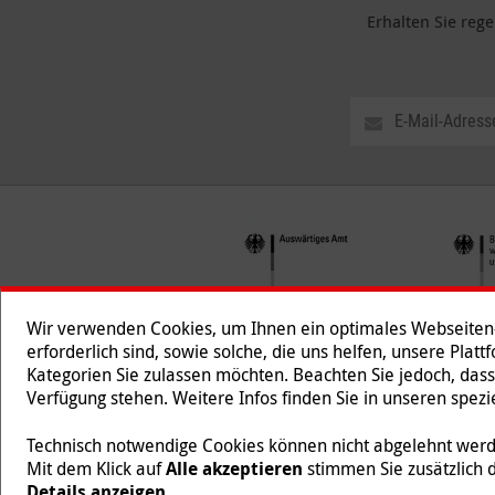
Erhalten Sie reg
Wir verwenden Cookies, um Ihnen ein optimales Webseiten-E
erforderlich sind, sowie solche, die uns helfen, unsere Plat
Kategorien Sie zulassen möchten. Beachten Sie jedoch, dass
Folgen Sie uns
Verfügung stehen. Weitere Infos finden Sie in unseren spe
Technisch notwendige Cookies können nicht abgelehnt werde
Mit dem Klick auf
Alle akzeptieren
stimmen Sie zusätzlich 
Malteser International ist eine Organisationseinheit des
Details anzeigen
.
218/5990/0018).