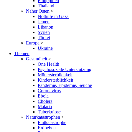
Philippinen
Thailand
Naher Osten
>
Nothilfe in Gaza
Jemen
Libanon
Syrien
Türkei
Europa
>
Ukraine
Themen
Gesundheit
>
One Health
Psychosoziale Unterstützung
Müttersterblichkeit
Kindersterblichkeit
Pandemie, Epidemie, Seuche
Coronavirus
Ebola
Cholera
Malaria
Tuberkulose
Naturkatastrophen
>
Flutkatastrophe
Erdbeben