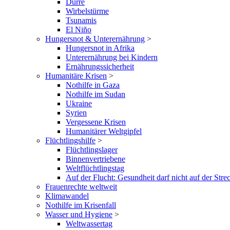
Dürre
Wirbelstürme
Tsunamis
El Niño
Hungersnot & Unterernährung
>
Hungersnot in Afrika
Unterernährung bei Kindern
Ernährungssicherheit
Humanitäre Krisen
>
Nothilfe in Gaza
Nothilfe im Sudan
Ukraine
Syrien
Vergessene Krisen
Humanitärer Weltgipfel
Flüchtlingshilfe
>
Flüchtlingslager
Binnenvertriebene
Weltflüchtlingstag
Auf der Flucht: Gesundheit darf nicht auf der Stre
Frauenrechte weltweit
Klimawandel
Nothilfe im Krisenfall
Wasser und Hygiene
>
Weltwassertag