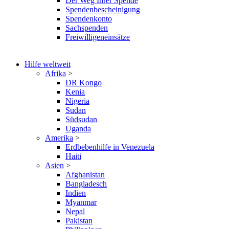
Der Weg Ihrer Spende
Spendenbescheinigung
Spendenkonto
Sachspenden
Freiwilligeneinsätze
Hilfe weltweit
Afrika
>
DR Kongo
Kenia
Nigeria
Sudan
Südsudan
Uganda
Amerika
>
Erdbebenhilfe in Venezuela
Haiti
Asien
>
Afghanistan
Bangladesch
Indien
Myanmar
Nepal
Pakistan