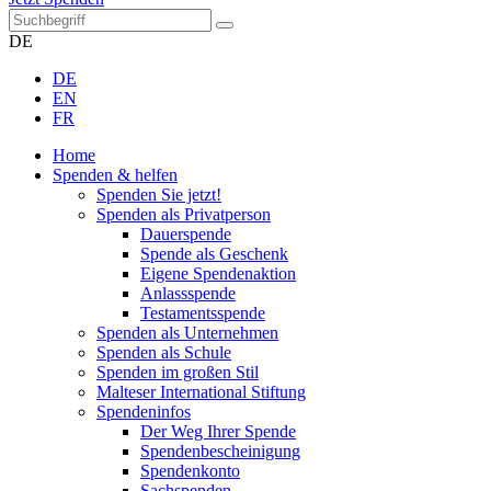
DE
DE
EN
FR
Home
Spenden & helfen
Spenden Sie jetzt!
Spenden als Privatperson
Dauerspende
Spende als Geschenk
Eigene Spendenaktion
Anlassspende
Testamentsspende
Spenden als Unternehmen
Spenden als Schule
Spenden im großen Stil
Malteser International Stiftung
Spendeninfos
Der Weg Ihrer Spende
Spendenbescheinigung
Spendenkonto
Sachspenden