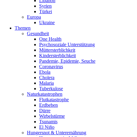
Libanon
Syrien
Türkei
Europa
Ukraine
Themen
Gesundheit
One Health
Psychosoziale Unterstützung
Müttersterblichkeit
Kindersterblichkeit
Pandemie, Epidemie, Seuche
Coronavirus
Ebola
Cholera
Malaria
Tuberkulose
Naturkatastrophen
Flutkatastrophe
Erdbeben
Dürre
Wirbelstürme
Tsunamis
El Niño
Hungersnot & Unterernährung