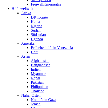
Freiwilligeneinsätze
Hilfe weltweit
Afrika
DR Kongo
Kenia
Nigeria
Sudan
Südsudan
Uganda
Amerika
Erdbebenhilfe in Venezuela
Haiti
Asien
Afghanistan
Bangladesch
Indien
Myanmar
Nepal
Pakistan
Philippinen
Thailand
Naher Osten
Nothilfe in Gaza
Jemen