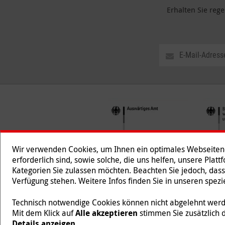
Erhalten Sie reg
Wir verwenden Cookies, um Ihnen ein optimales Webseiten-E
erforderlich sind, sowie solche, die uns helfen, unsere Plat
Kategorien Sie zulassen möchten. Beachten Sie jedoch, dass
Folgen Sie uns
Verfügung stehen. Weitere Infos finden Sie in unseren spe
Technisch notwendige Cookies können nicht abgelehnt werde
Mit dem Klick auf
Alle akzeptieren
stimmen Sie zusätzlich 
Malteser International ist eine Organisationseinheit des
Details anzeigen
.
218/5990/0018).