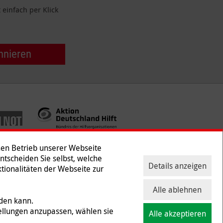
einfach per Klick
nnieren
hen Betrieb unserer Webseite
Entscheiden Sie selbst, welche
Details anzeigen
tionalitäten der Webseite zur
ntakt
|
Presse
Alle ablehnen
rden kann.
ellungen anzupassen, wählen sie
Alle akzeptieren
 und Gewerbesteuer befreit ist (Steuernummer