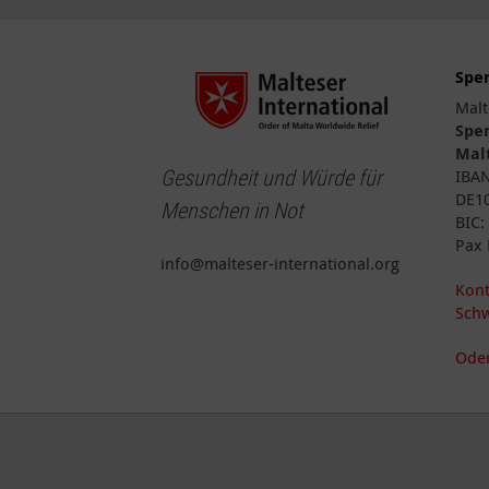
Spe
Malt
Spe
Malt
Gesundheit und Würde für
IBA
DE10
Menschen in Not
BIC
Pax 
info@malteser-international.org
Kont
Schw
Oder