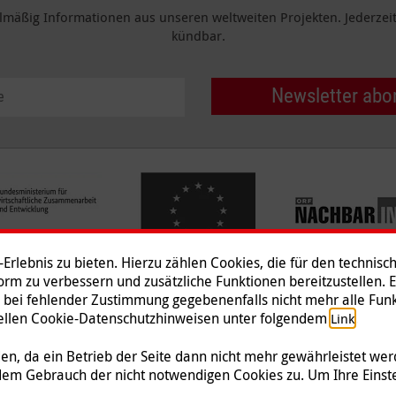
elmäßig Informationen aus unseren weltweiten Projekten. Jederzeit 
kündbar.
Newsletter abo
rlebnis zu bieten. Hierzu zählen Cookies, die für den technisc
tform zu verbessern und zusätzliche Funktionen bereitzustellen. 
 bei fehlender Zustimmung gegebenenfalls nicht mehr alle Funk
Impressum
|
Datenschutz
|
Ko
ziellen Cookie-Datenschutzhinweisen unter folgendem
.
Link
© 2026 Malteser International
n, da ein Betrieb der Seite dann nicht mehr gewährleistet we
dem Gebrauch der nicht notwendigen Cookies zu. Um Ihre Einst
 Malteser Hilfsdienst e.V., der als gemeinnützige Organisation von der Körperschafts-