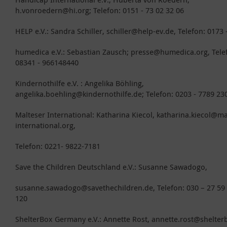
h.vonroedern@hi.org; Telefon: 0151 - 73 02 32 06
HELP e.V.: Sandra Schiller, schiller@help-ev.de, Telefon: 0173 
humedica e.V.: Sebastian Zausch; presse@humedica.org, Tele
08341 - 966148440
Kindernothilfe e.V. : Angelika Böhling,
angelika.boehling@kindernothilfe.de; Telefon: 0203 - 7789 23
Malteser International: Katharina Kiecol, katharina.kiecol@ma
international.org,
Telefon: 0221- 9822-7181
Save the Children Deutschland e.V.: Susanne Sawadogo,
susanne.sawadogo@savethechildren.de, Telefon: 030 – 27 59 
120
ShelterBox Germany e.V.: Annette Rost, annette.rost@shelter