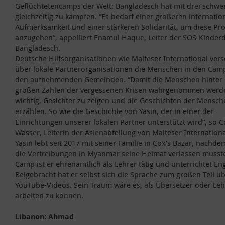
Geflüchtetencamps der Welt: Bangladesch hat mit drei schwe
gleichzeitig zu kämpfen. “Es bedarf einer größeren internatio
Aufmerksamkeit und einer stärkeren Solidarität, um diese P
anzugehen“, appelliert Enamul Haque, Leiter der SOS-Kinderd
Bangladesch.
Deutsche Hilfsorganisationen wie Malteser International ver
über lokale Partnerorganisationen die Menschen in den Cam
den aufnehmenden Gemeinden. “Damit die Menschen hinter
großen Zahlen der vergessenen Krisen wahrgenommen werden
wichtig, Gesichter zu zeigen und die Geschichten der Mensch
erzählen. So wie die Geschichte von Yasin, der in einer der
Einrichtungen unserer lokalen Partner unterstützt wird”, so 
Wasser, Leiterin der Asienabteilung von Malteser Internationa
Yasin lebt seit 2017 mit seiner Familie in Cox's Bazar, nachde
die Vertreibungen in Myanmar seine Heimat verlassen musst
Camp ist er ehrenamtlich als Lehrer tätig und unterrichtet Eng
Beigebracht hat er selbst sich die Sprache zum großen Teil ü
YouTube-Videos. Sein Traum wäre es, als Übersetzer oder Leh
arbeiten zu können.
Libanon: Ahmad