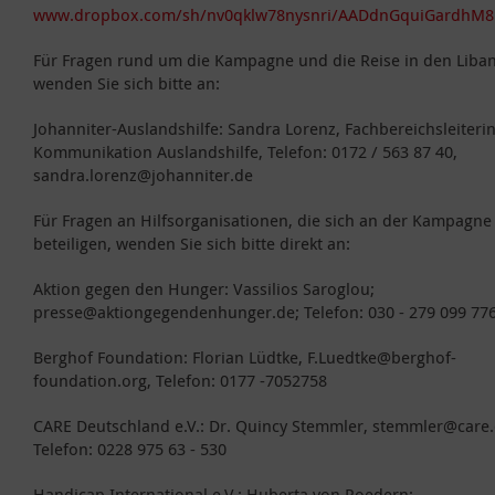
www.dropbox.com/sh/nv0qklw78nysnri/AADdnGquiGardhM8
Für Fragen rund um die Kampagne und die Reise in den Liba
wenden Sie sich bitte an:
Johanniter-Auslandshilfe: Sandra Lorenz, Fachbereichsleiteri
Kommunikation Auslandshilfe, Telefon: 0172 / 563 87 40,
sandra.lorenz@johanniter.de
Für Fragen an Hilfsorganisationen, die sich an der Kampagne
beteiligen, wenden Sie sich bitte direkt an:
Aktion gegen den Hunger: Vassilios Saroglou;
presse@aktiongegendenhunger.de; Telefon: 030 - 279 099 77
Berghof Foundation: Florian Lüdtke, F.Luedtke@berghof-
foundation.org, Telefon: 0177 -7052758
CARE Deutschland e.V.: Dr. Quincy Stemmler, stemmler@care.
Telefon: 0228 975 63 - 530
Handicap International e.V.; Huberta von Roedern;