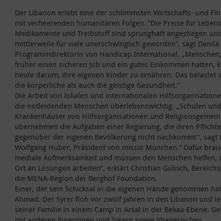
Der Libanon erlebt eine der schlimmsten Wirtschafts- und Fi
mit verheerenden humanitären Folgen. “Die Preise für Lebens
Medikamente und Treibstoff sind sprunghaft angestiegen un
mittlerweile für viele unerschwinglich geworden”, sagt Danila 
Programmdirektorin von Handicap International. „Menschen,
früher einen sicheren Job und ein gutes Einkommen hatten,
heute darum, ihre eigenen Kinder zu ernähren. Das belastet
die körperliche als auch die geistige Gesundheit.”
Die Arbeit von lokalen und internationalen Hilfsorganisationen
die notleidenden Menschen überlebenswichtig. „Schulen un
Krankenhäuser von Hilfsorganisationen und Religionsgemein
übernehmen die Aufgaben einer Regierung, die ihren Pflicht
gegenüber der eigenen Bevölkerung nicht nachkommt", sagt 
Wolfgang Huber, Präsident von missio München.” Dafür brau
mediale Aufmerksamkeit und müssen den Menschen helfen, d
Ort an Lösungen arbeiten”, erklärt Christian Gülisch, Bereichsl
die MENA-Region der Berghof Foundation.
Einer, der sein Schicksal in die eigenen Hände genommen hat,
Ahmad. Der Syrer floh vor zwölf Jahren in den Libanon und le
seiner Familie in einem Camp in Arsal in der Bekaa-Ebene. 
mit anderen Syrerinnen und Syrern sowie libanesischen