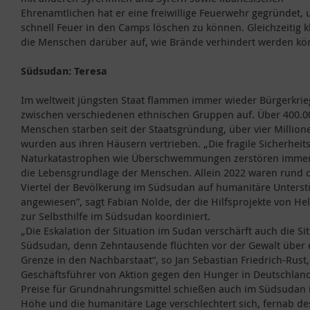
Ehrenamtlichen hat er eine freiwillige Feuerwehr gegründet,
schnell Feuer in den Camps löschen zu können. Gleichzeitig k
die Menschen darüber auf, wie Brände verhindert werden kö
Südsudan: Teresa
Im weltweit jüngsten Staat flammen immer wieder Bürgerkrie
zwischen verschiedenen ethnischen Gruppen auf. Über 400.0
Menschen starben seit der Staatsgründung, über vier Million
wurden aus ihren Häusern vertrieben. „Die fragile Sicherheit
Naturkatastrophen wie Überschwemmungen zerstören immer
die Lebensgrundlage der Menschen. Allein 2022 waren rund d
Viertel der Bevölkerung im Südsudan auf humanitäre Unters
angewiesen”, sagt Fabian Nolde, der die Hilfsprojekte von Hel
zur Selbsthilfe im Südsudan koordiniert.
„Die Eskalation der Situation im Sudan verschärft auch die Si
Südsudan, denn Zehntausende flüchten vor der Gewalt über 
Grenze in den Nachbarstaat“, so Jan Sebastian Friedrich-Rust,
Geschäftsführer von Aktion gegen den Hunger in Deutschland
Preise für Grundnahrungsmittel schießen auch im Südsudan i
Höhe und die humanitäre Lage verschlechtert sich, fernab de