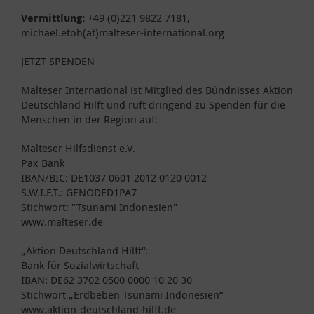
Vermittlung:
+49 (0)221 9822 7181,
michael.etoh(at)malteser-international.org
JETZT SPENDEN
Malteser International ist Mitglied des Bündnisses Aktion
Deutschland Hilft und ruft dringend zu Spenden für die
Menschen in der Region auf:
Malteser Hilfsdienst e.V.
Pax Bank
IBAN/BIC: DE1037 0601 2012 0120 0012
S.W.I.F.T.: GENODED1PA7
Stichwort: "Tsunami Indonesien"
www.malteser.de
„Aktion Deutschland Hilft“:
Bank für Sozialwirtschaft
IBAN: DE62 3702 0500 0000 10 20 30
Stichwort „Erdbeben Tsunami Indonesien“
www.aktion-deutschland-hilft.de