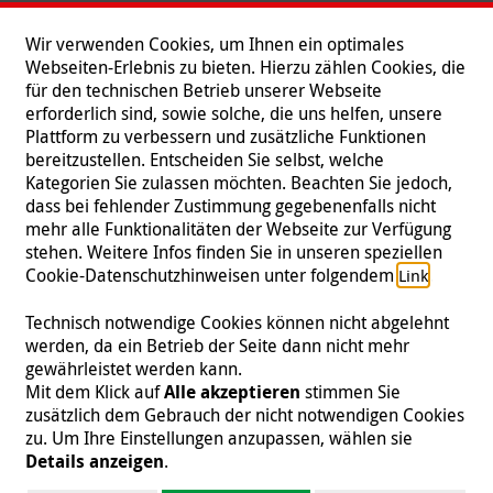
Wir verwenden Cookies, um Ihnen ein optimales
Webseiten-Erlebnis zu bieten. Hierzu zählen Cookies, die
für den technischen Betrieb unserer Webseite
erforderlich sind, sowie solche, die uns helfen, unsere
Plattform zu verbessern und zusätzliche Funktionen
bereitzustellen. Entscheiden Sie selbst, welche
Kategorien Sie zulassen möchten. Beachten Sie jedoch,
dass bei fehlender Zustimmung gegebenenfalls nicht
mehr alle Funktionalitäten der Webseite zur Verfügung
stehen. Weitere Infos finden Sie in unseren speziellen
Folgen Sie uns
Cookie-Datenschutzhinweisen unter folgendem
.
Link
Technisch notwendige Cookies können nicht abgelehnt
werden, da ein Betrieb der Seite dann nicht mehr
gewährleistet werden kann.
Impressum
|
Datenschutz
|
Kontakt
|
Presse
Mit dem Klick auf
Alle akzeptieren
stimmen Sie
zusätzlich dem Gebrauch der nicht notwendigen Cookies
© 2026 Malteser International
zu. Um Ihre Einstellungen anzupassen, wählen sie
Details anzeigen
.
Malteser International ist eine Organisationseinheit des Malteser Hilfsdienst