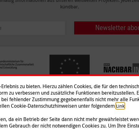
elmäßig Informationen aus unseren weltweiten Projekten. Jederzeit 
kündbar.
Newsletter abo
rlebnis zu bieten. Hierzu zählen Cookies, die für den technisc
tform zu verbessern und zusätzliche Funktionen bereitzustellen. 
 bei fehlender Zustimmung gegebenenfalls nicht mehr alle Funk
Impressum
|
Datenschutz
|
Ko
ziellen Cookie-Datenschutzhinweisen unter folgendem
.
Link
© 2026 Malteser International
n, da ein Betrieb der Seite dann nicht mehr gewährleistet we
dem Gebrauch der nicht notwendigen Cookies zu. Um Ihre Einst
 Malteser Hilfsdienst e.V., der als gemeinnützige Organisation von der Körperschafts-