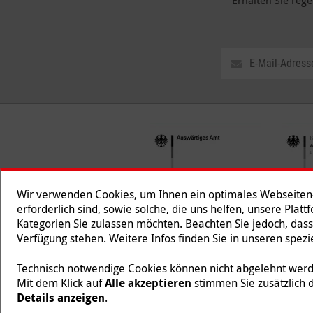
Erhalten Sie reg
Wir verwenden Cookies, um Ihnen ein optimales Webseiten-E
erforderlich sind, sowie solche, die uns helfen, unsere Plat
Kategorien Sie zulassen möchten. Beachten Sie jedoch, dass
Folgen Sie uns
Verfügung stehen. Weitere Infos finden Sie in unseren spe
Technisch notwendige Cookies können nicht abgelehnt werde
Mit dem Klick auf
Alle akzeptieren
stimmen Sie zusätzlich 
Malteser International ist eine Organisationseinheit des
Details anzeigen
.
218/5990/0018).