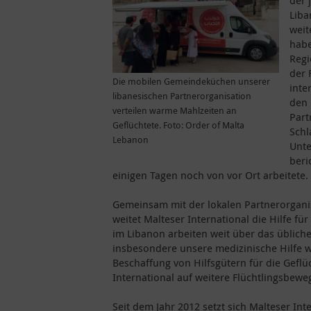
der 
Liba
weit
habe
Regi
der 
Die mobilen Gemeindeküchen unserer
inte
libanesischen Partnerorganisation
den 
verteilen warme Mahlzeiten an
Part
Geflüchtete. Foto: Order of Malta
Schl
Lebanon
Unte
beri
einigen Tagen noch von vor Ort arbeitete.
Gemeinsam mit der lokalen Partnerorgani
weitet Malteser International die Hilfe f
im Libanon arbeiten weit über das üblich
insbesondere unsere medizinische Hilfe 
Beschaffung von Hilfsgütern für die Geflüc
International auf weitere Flüchtlingsbewe
Seit dem Jahr 2012 setzt sich Malteser I