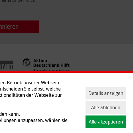
einfach per Klick
nnieren
hen Betrieb unserer Webseite
Entscheiden Sie selbst, welche
Details anzeigen
tionalitäten der Webseite zur
ntakt
|
Presse
Alle ablehnen
rden kann.
ellungen anzupassen, wählen sie
Alle akzeptieren
 und Gewerbesteuer befreit ist (Steuernummer