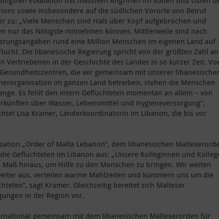
jüngsten Eskalation mit massiven Angriffen im Süden und Osten d
nons sowie insbesondere auf die südlichen Vororte von Beirut
er zu: „Viele Menschen sind Hals über Kopf aufgebrochen und
n nur das Nötigste mitnehmen können. Mittlerweile sind nach
erungsangaben rund eine Million Menschen im eigenen Land auf
Flucht. Die libanesische Regierung spricht von der größten Zahl an
rn Vertriebenen in der Geschichte des Landes in so kurzer Zeit. Vo
Gesundheitszentren, die wir gemeinsam mit unserer libanesische
nerorganisation im ganzen Land betreiben, stehen die Menschen
ange. Es fehlt den intern Geflüchteten momentan an allem – von
rkünften über Wasser, Lebensmittel und Hygieneversorgung“,
chtet Lisa Kramer, Länderkoordinatorin im Libanon, die bis vor
sation „Order of Malta Lebanon“, dem libanesischen Malteserord
ür die Geflüchteten im Libanon aus: „Unsere Kolleginnen und Kolle
e Maß hinaus, um Hilfe zu den Menschen zu bringen. Wir weiten
weiter aus, verteilen warme Mahlzeiten und kümmern uns um die
hteten“, sagt Kramer. Gleichzeitig bereitet sich Malteser
gungen in der Region vor.
nternational gemeinsam mit dem libanesischen Malteserorden für