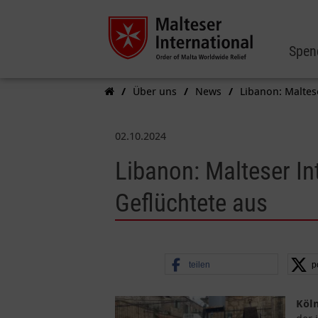
Spen
Über uns
News
Libanon: Maltese
02.10.2024
Libanon: Malteser Int
Geflüchtete aus
teilen
p
Köln