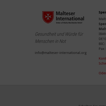
Spe
Malt
Spe
Malt
Gesundheit und Würde für
IBA
DE10
Menschen in Not
BIC
Pax 
info@malteser-international.org
Kont
Schw
Oder