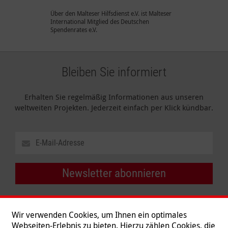
Über den Malteser Hilfsdienst e.V. ist Malteser
International Mitglied des Deutschen
Spendenrates e.V.
Bleiben Sie informiert
Erhalten Sie regelmäßig Informationen aus unseren
weltweiten Projekten. Jederzeit einfach per Klick kündbar.
Newsletter abonnieren
Wir verwenden Cookies, um Ihnen ein optimales
Webseiten-Erlebnis zu bieten. Hierzu zählen Cookies, die