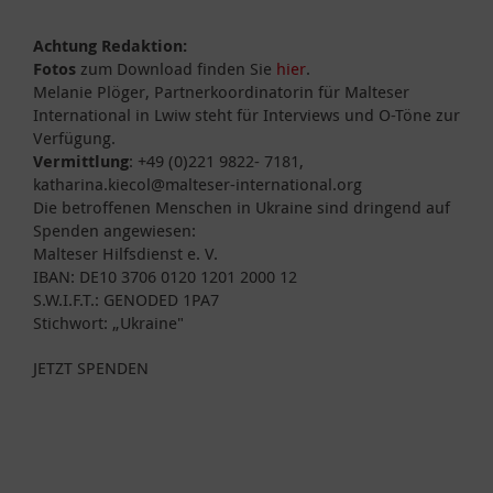
Achtung Redaktion:
Fotos
zum Download finden Sie
hier
.
Melanie Plöger, Partnerkoordinatorin für Malteser
International in Lwiw steht für Interviews und O-Töne zur
Verfügung.
Vermittlung
: +49 (0)221 9822- 7181,
katharina.kiecol@malteser-international.org
Die betroffenen Menschen in Ukraine sind dringend auf
Spenden angewiesen:
Malteser Hilfsdienst e. V.
IBAN: DE10 3706 0120 1201 2000 12
S.W.I.F.T.: GENODED 1PA7
Stichwort: „Ukraine"
JETZT SPENDEN